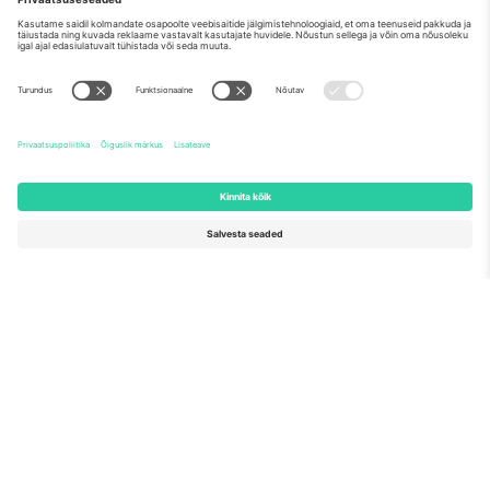
Meist
Ettevõtte teenused
Meeskond
KKK
TixProtect
Kuidas see töötab
Jälg
Hotellid
Tingimused
Jalgpalli MM-i keskus
Partnerlusprogramm
Võtke meiega ühendust
Kontorid ja tugi
Germany
United Kingdom