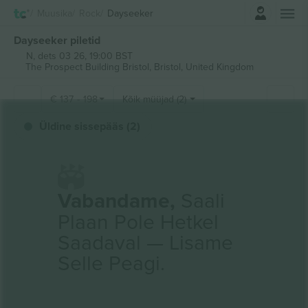
Logi sisse
Muusika
Rock
Dayseeker
Dayseeker piletid
N, dets 03 26, 19:00 BST
The Prospect Building Bristol,
Bristol, United Kingdom
€
137
-
198
Kõik müüjad (2)
Üldine sissepääs (2)
Vabandame,
Saali
Plaan Pole Hetkel
Saadaval — Lisame
Selle Peagi.