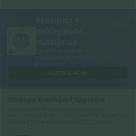
Maailma 1.
müügikoht
AITÄH!
maailmas.
Ticombo® on nüüd kõigist
edasimüügiplatvormidest Euroopas enim
jälgitav. Aitäh!
ALUSTAGE MÜÜKI
Euroopa Komisjoni tippmärk
Ticombo GmbH (emettevõte) tunnustatakse ELi
teadusuuringute ja innovatsiooni rahastamisprogrammis
Horisont 2020 oma ettepaneku nr 782393 alusel.