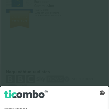
Nagu nähtud uudistes