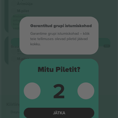
Ärimüüja
M-pilet
Madalaim
ürituse
hind
Garantitud grupi istumiskohad
saidil
Garantime grupi istumiskohad – kõik
teie tellimuses olevad piletid jäävad
Üldine
OSTA
178 €
kokku.
sissepääs
IGA
5.0 (1)
Ärimüüja
M-pilet
Mitu Piletit?
Tulemuste lõpp
2
Kiirlingid
Dayseeker
Piletid
JÄTKA