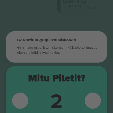
Lower Ring
4.5 (22)
E-pilet
Ärimüüja
Garantitud grupi istumiskohad
Garantime grupi istumiskohad – kõik teie tellimuses
olevad piletid jäävad kokku.
Mitu Piletit?
2