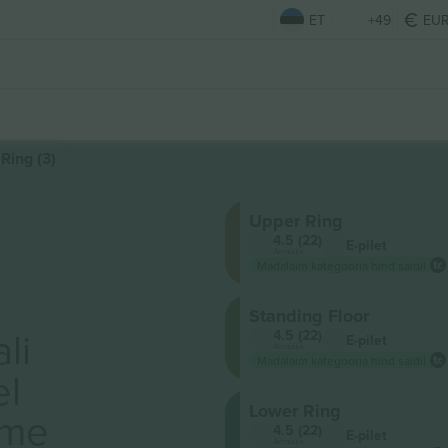
ET
+49
EU
Ring (3)
Upper Ring
4.5 (22)
E-pilet
Ärimüüja
Madalaim kategooria hind saidil
Standing Floor
li
4.5 (22)
E-pilet
Ärimüüja
Madalaim kategooria hind saidil
el
Lower Ring
ame
4.5 (22)
E-pilet
Ärimüüja