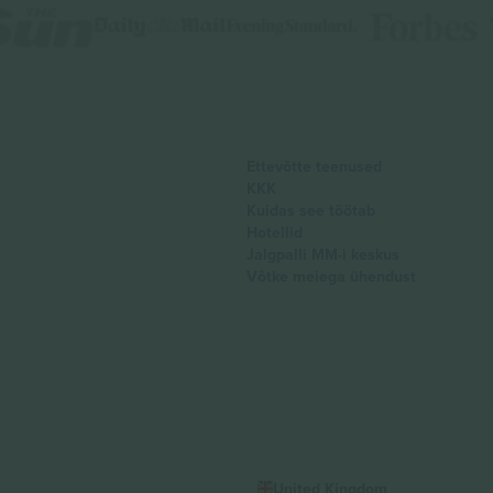
Ettevõtte teenused
KKK
Kuidas see töötab
Hotellid
Jalgpalli MM-i keskus
Võtke meiega ühendust
United Kingdom