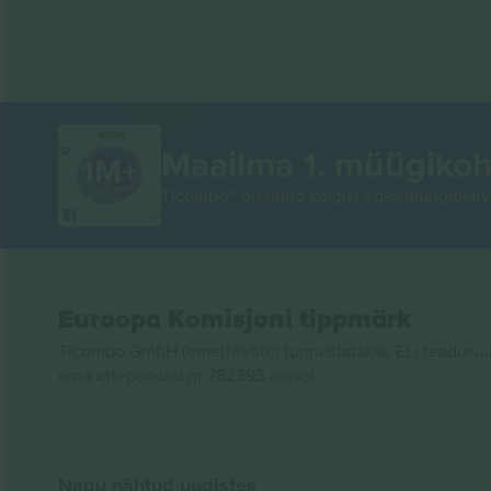
AITÄH!
Maailma 1. müügikoh
Ticombo® on nüüd kõigist edasimüügiplatvo
Euroopa Komisjoni tippmärk
Ticombo GmbH (emettevõte) tunnustatakse ELi teadusuur
oma ettepaneku nr 782393 alusel.
Nagu nähtud uudistes