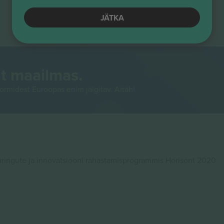
JÄTKA
t maailmas.
rmidest Euroopas enim jälgitav. Aitäh!
ingute ja innovatsiooni rahastamisprogrammis Horisont 2020