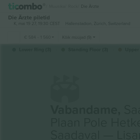
Muusika
Rock
Die Ärzte
Die Ärzte piletid
K, mai 19 27, 19:30 CEST
Hallenstadion,
Zürich, Switzerland
€
584
-
1 560
Kõik müüjad (9)
Lower Ring (3)
Standing Floor (3)
Upper 
Vabandame,
Saa
Plaan Pole Hetk
Saadaval — Lis