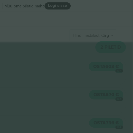
Logi sisse
R
Müü oma piletid maha
Hind: madalast kõrgeni
2
PILETID
OSTA
603 €
IGA
OSTA
670 €
IGA
OSTA
736 €
IGA