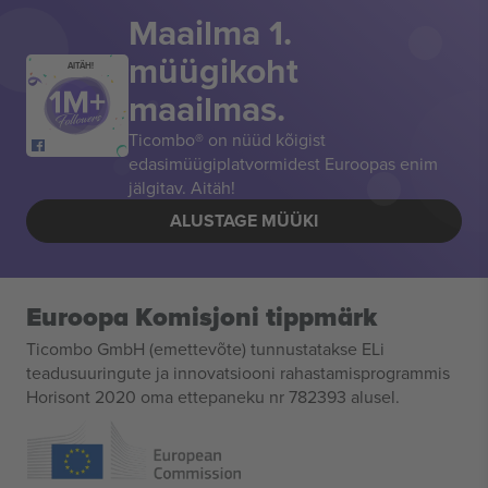
Maailma 1.
müügikoht
AITÄH!
maailmas.
Ticombo® on nüüd kõigist
edasimüügiplatvormidest Euroopas enim
jälgitav. Aitäh!
ALUSTAGE MÜÜKI
Euroopa Komisjoni tippmärk
Ticombo GmbH (emettevõte) tunnustatakse ELi
teadusuuringute ja innovatsiooni rahastamisprogrammis
Horisont 2020 oma ettepaneku nr 782393 alusel.