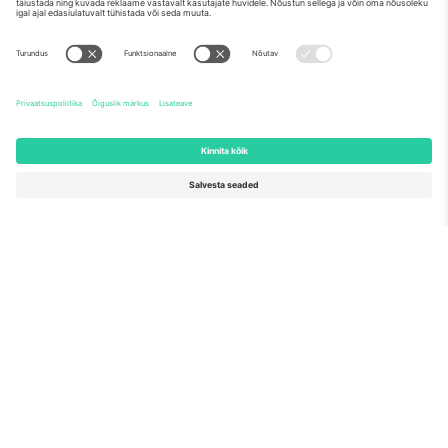
Meist
Ettevõtte teenused
Meeskond
KKK
TixProtect
Kuidas see töötab
Jälg
Hotellid
Tingimused
Jalgpalli MM-i keskus
Partnerlusprogramm
Võtke meiega ühendust
Kontorid ja tugi
Germany
United Kingdom
Unter den Linden 24, 10117
167 City Road, London, Greater
Berlin, Germany
London, EC1V 1AW, United