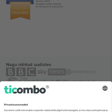
Nagu nähtud uudistes