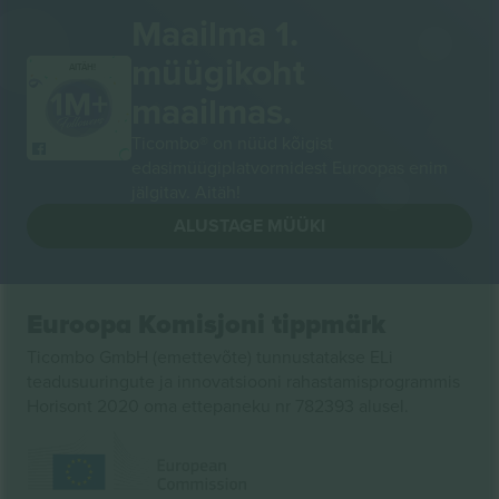
Maailma 1.
müügikoht
AITÄH!
maailmas.
Ticombo® on nüüd kõigist
edasimüügiplatvormidest Euroopas enim
jälgitav. Aitäh!
ALUSTAGE MÜÜKI
Euroopa Komisjoni tippmärk
Ticombo GmbH (emettevõte) tunnustatakse ELi
teadusuuringute ja innovatsiooni rahastamisprogrammis
Horisont 2020 oma ettepaneku nr 782393 alusel.