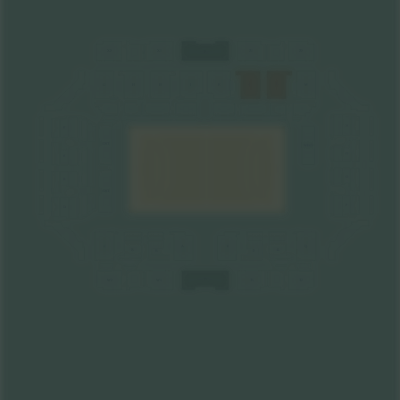
X1
Z1
Z2
X2
Y
L
I
H
H
K
L
M
G
N
F
OST
WEST
O
E
O
E
OST
P
D
C
Q
S
A
B
R
B
R
U
W2
T2
T1
W1