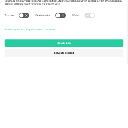
Meist
Ettevõtte teenused
Meeskond
KKK
TixProtect
Kuidas see töötab
Jälg
Hotellid
Tingimused
Jalgpalli MM-i keskus
Partnerlusprogramm
Võtke meiega ühendust
Kontorid ja tugi
Germany
United Kingdom
Unter den Linden 24, 10117
167 City Road, London, Greater
Berlin, Germany
London, EC1V 1AW, United