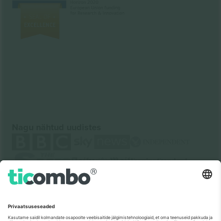
Nagu nähtud uudistes