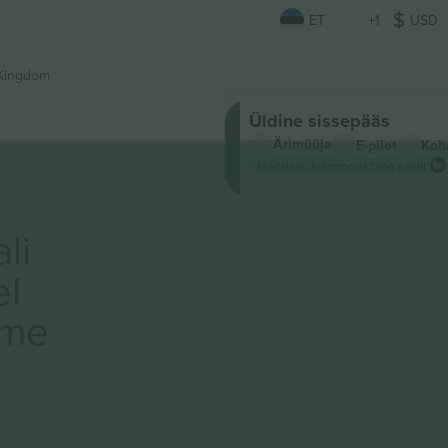
ET
+1
USD
 Kingdom
Üldine sissepääs
Ärimüüja
E-pilet
Koh
Madalaim kategooria hind saidil
li
el
ame