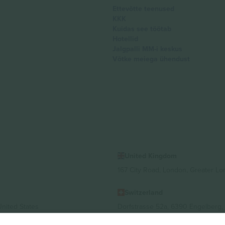
Ettevõtte teenused
KKK
Kuidas see töötab
Hotellid
Jalgpalli MM-i keskus
Võtke meiega ühendust
United Kingdom
167 City Road, London, Greater L
Switzerland
United States
Dorfstrasse 52a, 6390 Engelberg, 