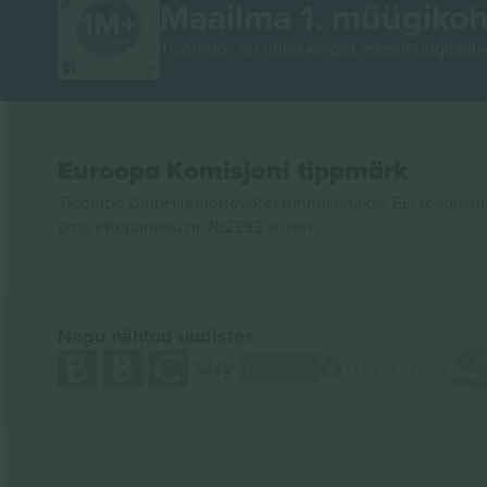
Maailma 1. müügikoh
Ticombo® on nüüd kõigist edasimüügiplatvo
Euroopa Komisjoni tippmärk
Ticombo GmbH (emettevõte) tunnustatakse ELi teadusuur
oma ettepaneku nr 782393 alusel.
Nagu nähtud uudistes