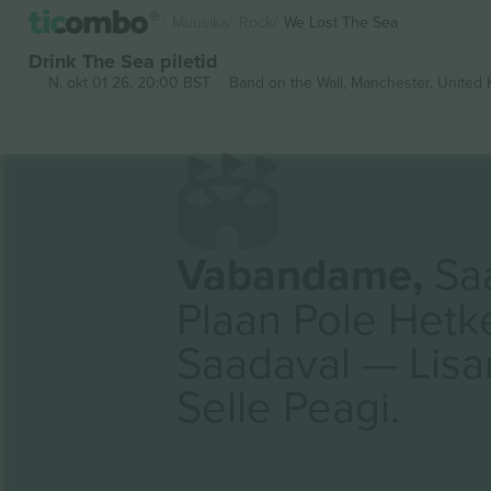
Muusika
Rock
We Lost The Sea
Drink The Sea piletid
N, okt 01 26, 20:00 BST
Band on the Wall,
Manchester, United
Vabandame,
Saa
Plaan Pole Hetk
Saadaval — Lis
Selle Peagi.