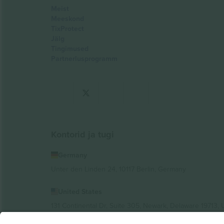
Meist
Meeskond
TixProtect
Jälg
Tingimused
Partnerlusprogramm
Kontorid ja tugi
Germany
Unter den Linden 24, 10117 Berlin, Germany
United States
131 Continental Dr, Suite 305, Newark, Delaware 19713, 