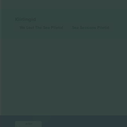
Kiirlingid
We Lost The Sea
Piletid
Sea Sessions
Piletid
AITÄH!