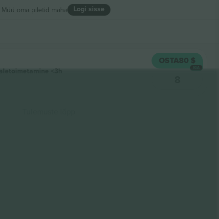
Logi sisse
Müü oma piletid maha
OSTA
80 $
IGA
aletoimetamine
<3h
8
Tulemuste lõpp