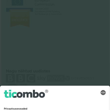
Nagu nähtud uudistes