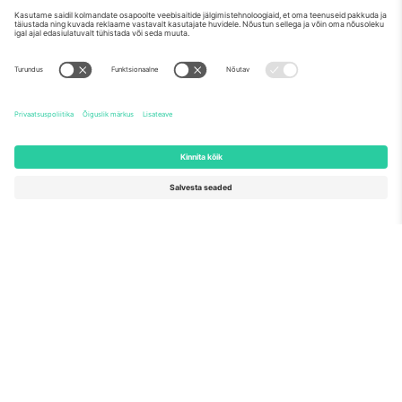
Meist
Ettevõtte teenused
Meeskond
KKK
TixProtect
Kuidas see töötab
Jälg
Hotellid
Tingimused
Jalgpalli MM-i keskus
Partnerlusprogramm
Võtke meiega ühendust
Kontorid ja tugi
Germany
United Kingdom