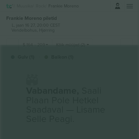
Logi sisse
Muusika
Rock
Frankie Moreno
Frankie Moreno piletid
L, jaan 16 27, 20:00 CEST
Vendelbohus,
Hjørring
$
164
-
209
Kõik müüjad (2)
Gulv (1)
Balkon (1)
Vabandame,
Saali
Plaan Pole Hetkel
Saadaval — Lisame
Selle Peagi.