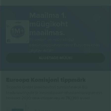
Maailma 1.
müügikoht
AITÄH!
maailmas.
Ticombo® on nüüd kõigist
edasimüügiplatvormidest Euroopas enim
jälgitav. Aitäh!
ALUSTAGE MÜÜKI
Euroopa Komisjoni tippmärk
Ticombo GmbH (emettevõte) tunnustatakse ELi
teadusuuringute ja innovatsiooni rahastamisprogrammis
Horisont 2020 oma ettepaneku nr 782393 alusel.