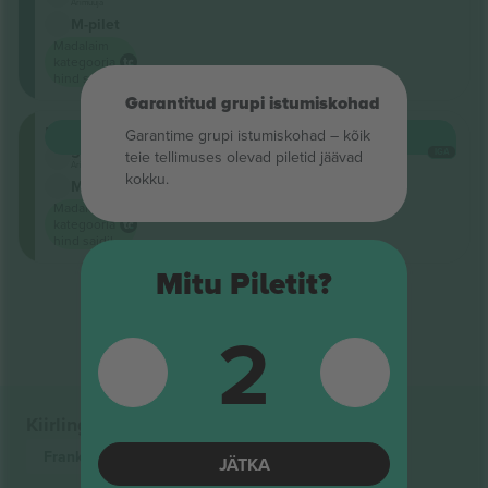
Ärimüüja
M-pilet
Madalaim
kategooria
hind saidil
Garantitud grupi istumiskohad
Balkon
Garantime grupi istumiskohad – kõik
OSTA
186 $
5.0 (2)
IGA
teie tellimuses olevad piletid jäävad
Ärimüüja
kokku.
M-pilet
Madalaim
kategooria
hind saidil
Mitu Piletit?
Tulemuste lõpp
2
Kiirlingid
Frankie Moreno
Piletid
JÄTKA