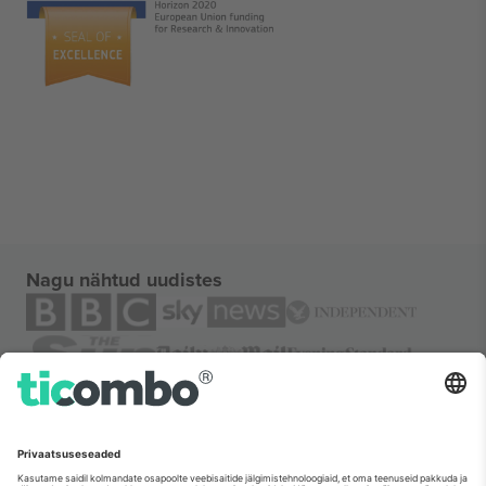
Nagu nähtud uudistes