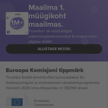
Maailma 1.
müügikoht
AITÄH!
maailmas.
Ticombo® on nüüd kõigist
edasimüügiplatvormidest Euroopas enim
jälgitav. Aitäh!
ALUSTAGE MÜÜKI
Euroopa Komisjoni tippmärk
Ticombo GmbH (emettevõte) tunnustatakse ELi
teadusuuringute ja innovatsiooni rahastamisprogrammis
Horisont 2020 oma ettepaneku nr 782393 alusel.