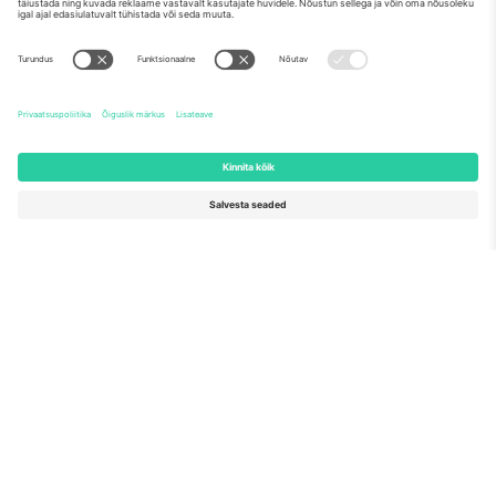
Meist
Ettevõtte teenused
Meeskond
KKK
TixProtect
Kuidas see töötab
Jälg
Hotellid
Tingimused
Jalgpalli MM-i keskus
Partnerlusprogramm
Võtke meiega ühendust
Kontorid ja tugi
Germany
United Kingdom
Unter den Linden 24, 10117
167 City Road, London, Greater
Berlin, Germany
London, EC1V 1AW, United