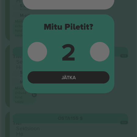
Hl
5.0 (2)
Ärimüüja
M-pilet
Madalaim
Mitu Piletit?
ürituse
hind
saidil
2
Upper
OSTA
155 $
Tier
IGA
Sektsioon
Hi
5.0 (2)
JÄTKA
Ärimüüja
M-pilet
Madalaim
ürituse
hind
saidil
Upper
OSTA
155 $
Tier
IGA
Sektsioon
He