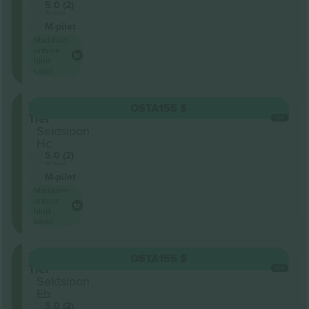
5.0 (2)
Ärimüüja
M-pilet
Madalaim
ürituse
hind
saidil
Upper
OSTA
155 $
Tier
IGA
Sektsioon
Hc
5.0 (2)
Ärimüüja
M-pilet
Madalaim
ürituse
hind
saidil
Upper
OSTA
155 $
Tier
IGA
Sektsioon
Eb
5.0 (2)