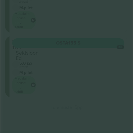
Ärimüüja
M-pilet
Madalaim
ürituse
hind
saidil
Upper
OSTA
155 $
Tier
IGA
Sektsioon
Ed
5.0 (2)
Ärimüüja
M-pilet
Madalaim
ürituse
hind
saidil
Tulemuste lõpp