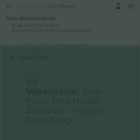
Logi sisse
Muusika
Rock
Guus Meeuwis
Guus Meeuwis piletid
N, apr 01 27, 20:30 CEST
Ahoy Rotterdam,
Rotterdam, Netherlands
$
132
-
177
Kõik müüjad (8)
Upper Tier (8)
Vabandame,
Saali
Plaan Pole Hetkel
Saadaval — Lisame
Selle Peagi.