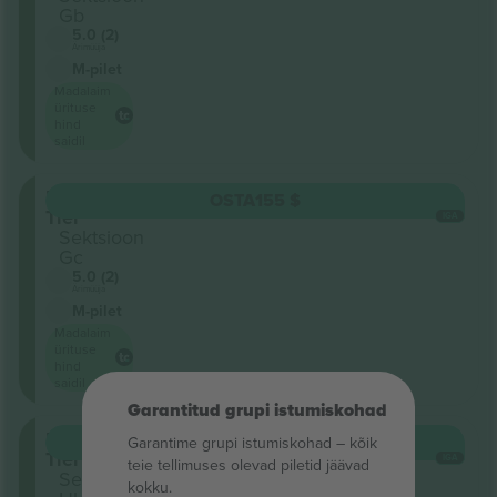
Gb
5.0 (2)
Ärimüüja
M-pilet
Madalaim
ürituse
hind
saidil
Upper
OSTA
155 $
Tier
IGA
Sektsioon
Gc
5.0 (2)
Ärimüüja
M-pilet
Madalaim
ürituse
hind
saidil
Garantitud grupi istumiskohad
Upper
OSTA
155 $
Garantime grupi istumiskohad – kõik
Tier
IGA
teie tellimuses olevad piletid jäävad
Sektsioon
kokku.