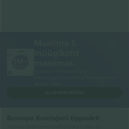
Maailma 1.
müügikoht
AITÄH!
maailmas.
Ticombo® on nüüd kõigist
edasimüügiplatvormidest Euroopas enim
jälgitav. Aitäh!
ALUSTAGE MÜÜKI
Euroopa Komisjoni tippmärk
Ticombo GmbH (emettevõte) tunnustatakse ELi