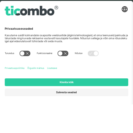
teadusuuringute ja innovatsiooni rahastamisprogrammis
Horisont 2020 oma ettepaneku nr 782393 alusel.
Nagu nähtud uudistes