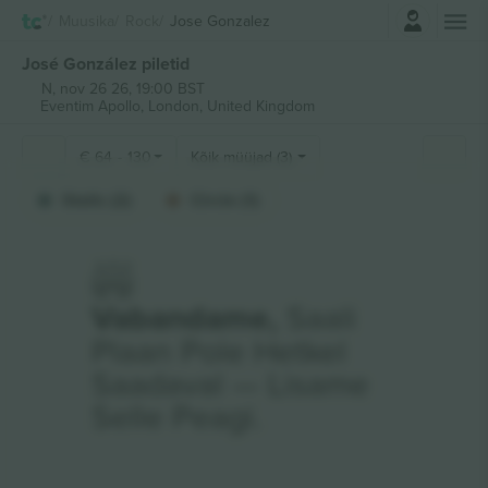
Logi sisse
Muusika
Rock
Jose Gonzalez
José González piletid
N, nov 26 26, 19:00 BST
Eventim Apollo,
London, United Kingdom
€
64
-
130
Kõik müüjad (3)
Stalls (2)
Circle (1)
Vabandame,
Saali
Plaan Pole Hetkel
Saadaval — Lisame
Selle Peagi.