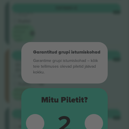
Stalls
OSTA
84 €
5.0 (51)
IGA
Ärimüüja
E-pilet
Madalaim
ürituse
hind
saidil
Garantitud grupi istumiskohad
Circle
OSTA
108 €
Kohad:
IGA
Garantime grupi istumiskohad – kõik
84 -
teie tellimuses olevad piletid jäävad
89
kokku.
Ärimüüja
E-pilet
<3h
Madalaim
kategooria
Mitu Piletit?
hind saidil
2
Stalls
OSTA
111 €
5.0 (1)
IGA
Ärimüüja
M-pilet