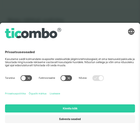
Nagu nähtud uudistes
Meist
Ettevõtte teenused
Meeskond
KKK
TixProtect
Kuidas see töötab
Jälg
Hotellid
Tingimused
Jalgpalli MM-i keskus
Partnerlusprogramm
Võtke meiega ühendust