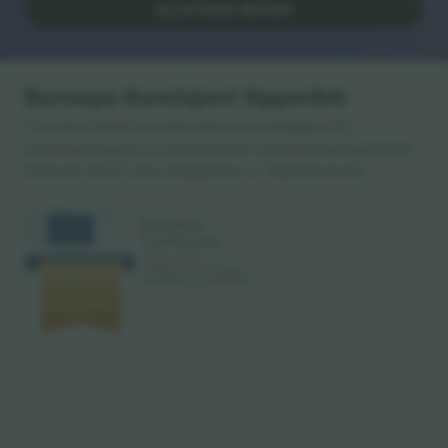
ALUSTAGE MÜÜKI
Euroopa Komisjoni tippmärk
Ticombo GmbH (emettevõte) tunnustatakse ELi
teadusuuringute ja innovatsiooni rahastamisprogrammis
Horisont 2020 oma ettepaneku nr 782393 alusel.