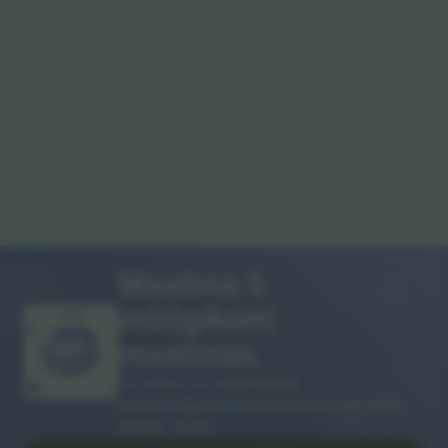
Maailma 1.
müügikoht
AITÄH!
maailmas.
Ticombo® on nüüd kõigist
edasimüügiplatvormidest Euroopas enim
jälgitav. Aitäh!