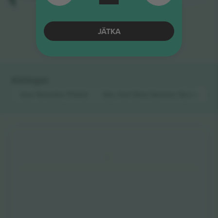
Tulemuste lõpp
JÄTKA
Kiirlingid
Jose Gonzalez
Piletid
San José Zone Summer Games
Pilet