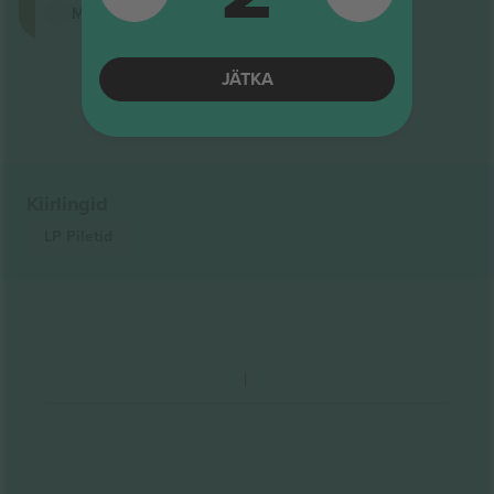
M-pilet
Tulemuste lõpp
JÄTKA
Kiirlingid
LP
Piletid