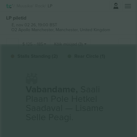
Logi sisse
Muusika
Rock
LP
LP piletid
E, nov 02 26, 19:00 BST
O2 Apollo Manchester,
Manchester, United Kingdom
$
125
-
185
Kõik müüjad (3)
Stalls Standing (2)
Rear Circle (1)
Vabandame,
Saali
Plaan Pole Hetkel
Saadaval — Lisame
Selle Peagi.