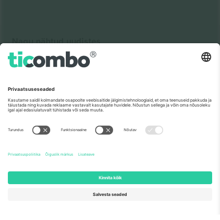
Nagu nähtud uudistes
Meist
Ettevõtte teenused
Meeskond
KKK
TixProtect
Kuidas see töötab
Jälg
Hotellid
Tingimused
Jalgpalli MM-i keskus
Partnerlusprogramm
Võtke meiega ühendust