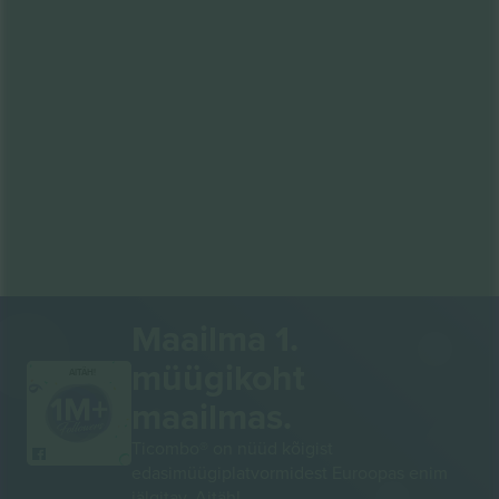
Maailma 1.
müügikoht
AITÄH!
maailmas.
Ticombo® on nüüd kõigist
edasimüügiplatvormidest Euroopas enim
jälgitav. Aitäh!