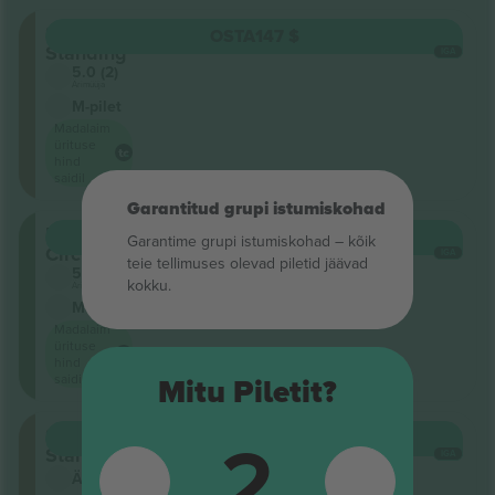
Stalls
OSTA
147 $
Standing
IGA
5.0 (2)
Ärimüüja
M-pilet
Madalaim
ürituse
hind
saidil
Garantitud grupi istumiskohad
Rear
OSTA
147 $
Garantime grupi istumiskohad – kõik
Circle
IGA
teie tellimuses olevad piletid jäävad
5.0 (2)
kokku.
Ärimüüja
M-pilet
Madalaim
ürituse
hind
saidil
Mitu Piletit?
2
Stalls
OSTA
163 $
Standing
IGA
Ärimüüja