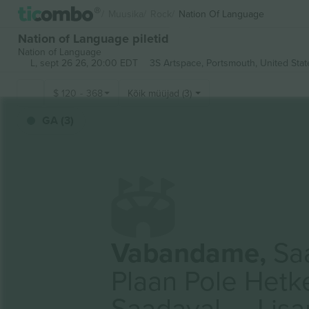
Muusika
Rock
Nation Of Language
Nation of Language piletid
Nation of Language
L, sept 26 26, 20:00 EDT
3S Artspace,
Portsmouth, United Stat
$
120
-
368
Kõik müüjad (3)
GA (3)
Vabandame,
Saa
Plaan Pole Hetk
Saadaval — Lis