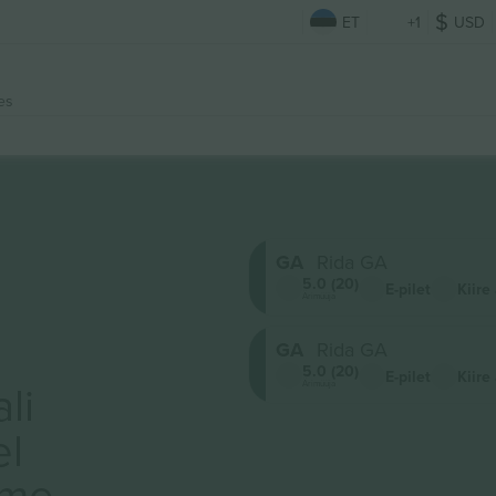
ET
+1
USD
es
GA
Rida GA
5.0 (20)
E-pilet
Kiire
Ärimüüja
GA
Rida GA
5.0 (20)
E-pilet
Kiire
li
Ärimüüja
el
ame