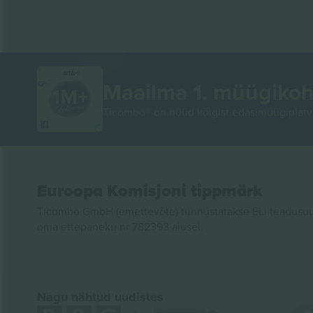
AITÄH!
Maailma 1. müügikoh
Ticombo® on nüüd kõigist edasimüügiplatvo
Euroopa Komisjoni tippmärk
Ticombo GmbH (emettevõte) tunnustatakse ELi teadusuur
oma ettepaneku nr 782393 alusel.
Nagu nähtud uudistes