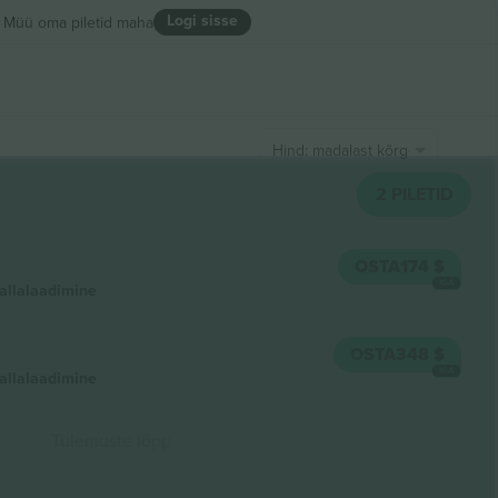
Logi sisse
Müü oma piletid maha
Hind: madalast kõrgeni
2
PILETID
OSTA
174 $
IGA
 allalaadimine
OSTA
348 $
IGA
 allalaadimine
Tulemuste lõpp