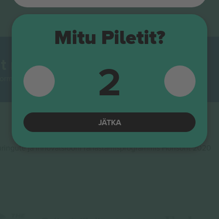
Mitu Piletit?
t maailmas.
2
rmidest Euroopas enim jälgitav. Aitäh!
JÄTKA
ingute ja innovatsiooni rahastamisprogrammis Horisont 2020