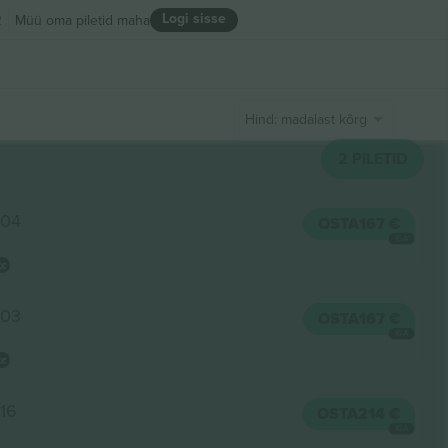
Logi sisse
R
Müü oma piletid maha
Hind: madalast kõrgeni
2
PILETID
304
OSTA
167 €
IGA
303
OSTA
167 €
IGA
316
OSTA
214 €
IGA