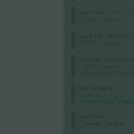
Upper tier
Sektsioon 3
5.0 (2)
M-pilet
Ärimüüja
Upper tier
Sektsioon 
5.0 (2)
M-pilet
Ärimüüja
Lower tier
Sektsioon 1
5.0 (2)
M-pilet
Ärimüüja
Madalaim kategooria hind saidil
Floor Standing
Ärimüüja
M-pilet
Madalaim kategooria hind saidil
Upper tier
Ärimüüja
M-pilet