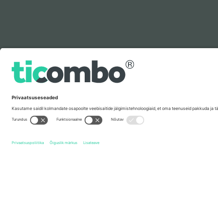
Legenda
Kiirlingid
Niall Horan
Piletid
Rock
Piletid