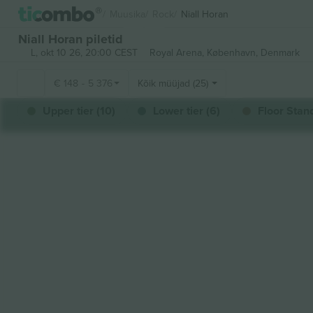
Muusika
Rock
Niall Horan
Niall Horan piletid
L, okt 10 26, 20:00 CEST
Royal Arena,
København, Denmark
€
148
-
5 376
Kõik müüjad (25)
Upper tier (10)
Lower tier (6)
Floor Stand