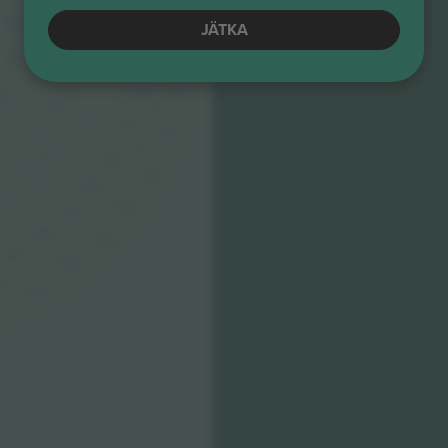
4.5 (22)
E-pilet
309
109
Ärimüüja
309
JÄTKA
110
310
310
310
310
111
110
311
311
111
311
311
312
312
312
313
312
313
313
313
4