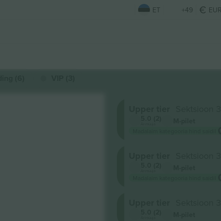
ET
+49
EU
ing (6)
VIP (3)
Upper tier
Sektsioon 
5.0 (2)
M-pilet
Ärimüüja
Madalaim kategooria hind saidil
Upper tier
Sektsioon 
5.0 (2)
M-pilet
Ärimüüja
Madalaim kategooria hind saidil
Upper tier
Sektsioon 
5.0 (2)
M-pilet
Ärimüüja