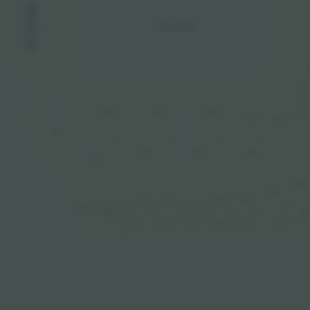
SCENE
STAPLADSER
112
116
115
114
112
113
113
117
116
115
114
117
314
314
315
317
316
315
316
318
318
317
31
314
315
316
316
317
315