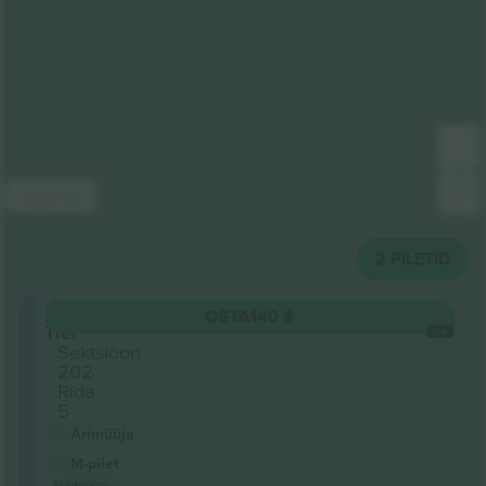
Legenda
2
PILETID
Upper
OSTA
140 $
Tier
IGA
Sektsioon
202
Rida
5
Ärimüüja
M-pilet
Madalaim