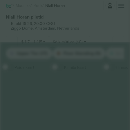
Logi sisse
Muusika
Rock
Niall Horan
Niall Horan piletid
R, okt 16 26, 20:00 CEST
Ziggo Dome,
Amsterdam, Netherlands
$
117
-
1 415
Kõik müüjad (40)
Upper Tier (17)
Floor Standing (9)
Lower 
Peida kaart
Kinnita kaart
Hinnad