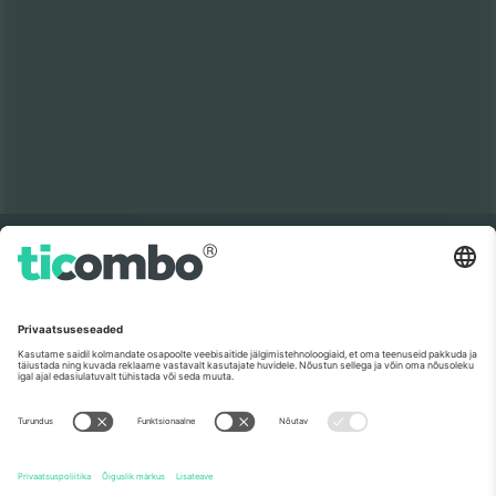
Maailma 1.
müügikoht
AITÄH!
maailmas.
Ticombo® on nüüd kõigist
edasimüügiplatvormidest Euroopas enim
jälgitav. Aitäh!
ALUSTAGE MÜÜKI