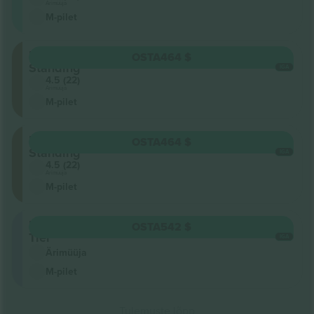
Ärimüüja
M-pilet
Floor
OSTA
464 $
Standing
IGA
4.5 (22)
Ärimüüja
M-pilet
Floor
OSTA
464 $
Standing
IGA
4.5 (22)
Ärimüüja
M-pilet
Upper
OSTA
542 $
Tier
IGA
Ärimüüja
M-pilet
Tulemuste lõpp