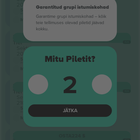
206
Garantitud grupi istumiskohad
5.0 (2)
Ärimüüja
Garantime grupi istumiskohad – kõik
M-pilet
teie tellimuses olevad piletid jäävad
kokku.
Upper
OSTA
186 $
Tier
IGA
Sektsioon
209
Mitu Piletit?
5.0 (2)
Ärimüüja
M-pilet
2
Upper
OSTA
216 $
Tier
IGA
Sektsioon
210
5.0 (2)
JÄTKA
Ärimüüja
M-pilet
Upper
OSTA
224 $