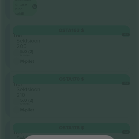
ürituse
hind
saidil
Upper
OSTA
163 $
Tier
IGA
Sektsioon
205
5.0 (2)
Ärimüüja
M-pilet
Upper
OSTA
170 $
Tier
IGA
Sektsioon
210
5.0 (2)
Ärimüüja
M-pilet
Upper
OSTA
178 $
Tier
IGA
Sektsioon