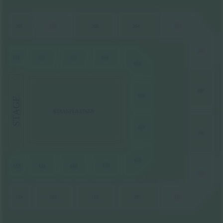
201
202
203
205
204
206
101
102
104
103
105
207
106
STAGE
STAANPLAATSEN
107
208
108
109
1
10
1
12
11
1
209
210
213
212
2
1
1
214