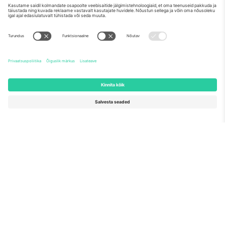
Meist
Ettevõtte teenused
Meeskond
KKK
TixProtect
Kuidas see töötab
Jälg
Hotellid
Tingimused
Jalgpalli MM-i keskus
Partnerlusprogramm
Võtke meiega ühendust