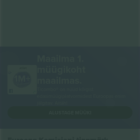
Maailma 1.
müügikoht
AITÄH!
maailmas.
Ticombo® on nüüd kõigist
edasimüügiplatvormidest Euroopas enim
jälgitav. Aitäh!
ALUSTAGE MÜÜKI