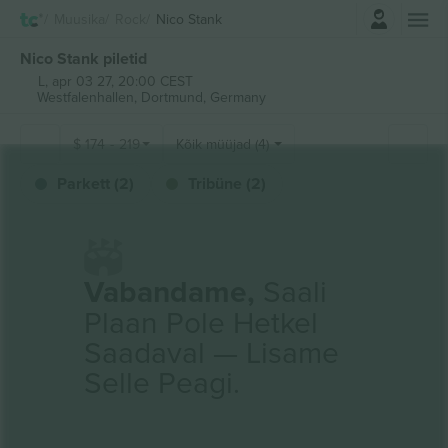
Logi sisse
Muusika
Rock
Nico Stank
Nico Stank piletid
L, apr 03 27, 20:00 CEST
Westfalenhallen,
Dortmund, Germany
$
174
-
219
Kõik müüjad (4)
Parkett (2)
Tribüne (2)
Vabandame,
Saali
Plaan Pole Hetkel
Saadaval — Lisame
Selle Peagi.