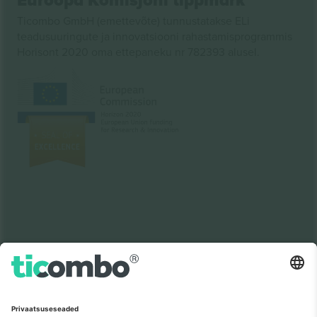
Euroopa Komisjoni tippmärk
Ticombo GmbH (emettevõte) tunnustatakse ELi
teadusuuringute ja innovatsiooni rahastamisprogrammis
Horisont 2020 oma ettepaneku nr 782393 alusel.
Nagu nähtud uudistes