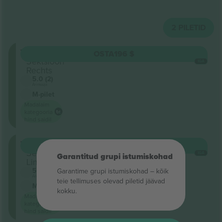
2
PILETID
Tribüne
OSTA
196 $
Sektsioon
IGA
Rechts
5.0 (2)
Ärimüüja
M-pilet
Madalaim
kategooria
hind saidil
Tribüne
OSTA
196 $
Sektsioon
IGA
Garantitud grupi istumiskohad
Links
5.0 (2)
Garantime grupi istumiskohad – kõik
Ärimüüja
teie tellimuses olevad piletid jäävad
M-pilet
kokku.
Madalaim
kategooria
hind saidil