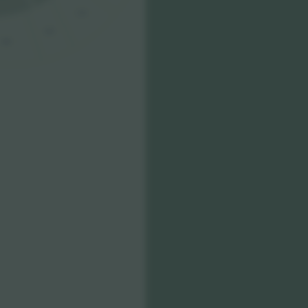
210
209
208