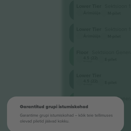
Lower Tier
Sektsioon 1
Ärimüüja
M-pilet
Lower Tier
Sektsioon 1
Ärimüüja
M-pilet
Floor
Sektsioon Gener
4.5 (22)
E-pilet
Ärimüüja
Lower Tier
4.5 (22)
E-pilet
Ärimüüja
Floor
Sektsioon Gener
4.5 (22)
E-pilet
Garantitud grupi istumiskohad
Ärimüüja
Garantime grupi istumiskohad – kõik teie tellimuses
Lower Tier
olevad piletid jäävad kokku.
4.5 (22)
E-pilet
Ärimüüja