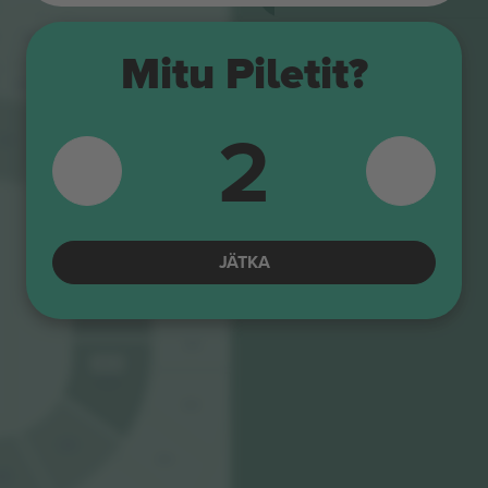
16
17
Mitu Piletit?
18
219
19
218
20
2
217
114
216
113
215
542 $
112
JÄTKA
214
542 $
111
213
542 $
110
212
109
211
08