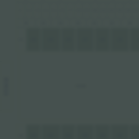
1
2
3
4
5
6
7
8
9
10
11
12
13
14
15
220
226
225
224
223
222
221
121
120
119
118
117
116
115
STAGE
FLOOR
101
102
103
104
105
106
107
1