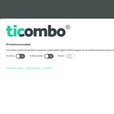
Legenda
Kiirlingid
Placebo
Piletid