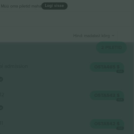
Logi sisse
Müü oma piletid maha
Hind: madalast kõrgeni
2
PILETID
al admission
OSTA
465 $
IGA
12
OSTA
542 $
IGA
11
OSTA
542 $
IGA