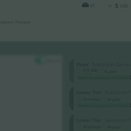
ET
+1
USD
udapest, Hungary
Hinnad
Floor
Sektsioon Gener
4.5 (22)
E-pilet
Ärimüüja
Madalaim kategooria hind saidil
Lower Tier
Sektsioon 1
Ärimüüja
M-pilet
Madalaim kategooria hind saidil
Lower Tier
Sektsioon 1
Ärimüüja
M-pilet