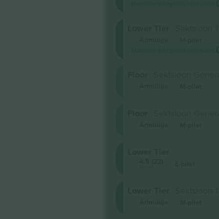
Madalaim kategooria hind saidil
Lower Tier
Sektsioon 1
Ärimüüja
M-pilet
Madalaim kategooria hind saidil
Floor
Sektsioon Gener
Ärimüüja
M-pilet
Floor
Sektsioon Gener
Ärimüüja
M-pilet
Lower Tier
4.5 (22)
E-pilet
Ärimüüja
Lower Tier
Sektsioon 1
Ärimüüja
M-pilet