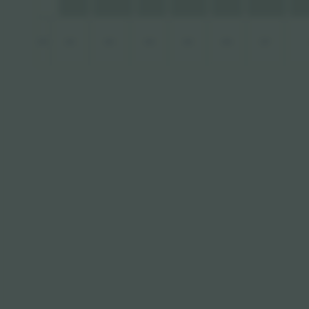
201
202
203
204
205
206
207