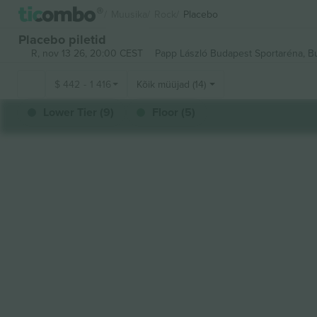
Muusika
Rock
Placebo
Placebo piletid
R, nov 13 26, 20:00 CEST
Papp László Budapest Sportaréna,
B
$
442
-
1 416
Kõik müüjad (14)
Lower Tier (9)
Floor (5)