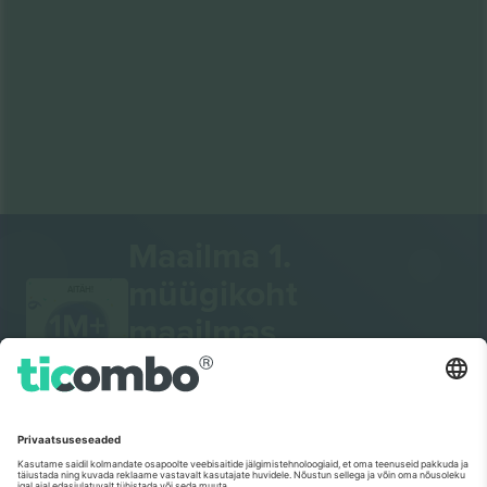
Maailma 1.
müügikoht
AITÄH!
maailmas.
Ticombo® on nüüd kõigist
edasimüügiplatvormidest Euroopas enim
jälgitav. Aitäh!
ALUSTAGE MÜÜKI