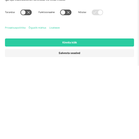
Euroopa Komisjoni tippmärk
Ticombo GmbH (emettevõte) tunnustatakse ELi
teadusuuringute ja innovatsiooni rahastamisprogrammis
Horisont 2020 oma ettepaneku nr 782393 alusel.