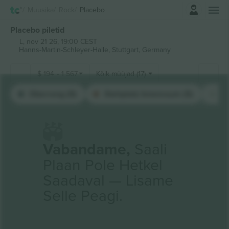
Logi sisse
Muusika
Rock
Placebo
Placebo piletid
L, nov 21 26, 19:00 CEST
Hanns-Martin-Schleyer-Halle,
Stuttgart, Germany
$
194
-
1 567
Kõik müüjad (17)
Oberrang (9)
Stehplatz Innenraum (5)
Un
Vabandame,
Saali
Plaan Pole Hetkel
Saadaval — Lisame
Selle Peagi.