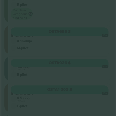
E-pilet
Madalaim
kategooria
hind saidil
Stehplatz
OSTA
695 $
Innenraum
IGA
Ärimüüja
M-pilet
Oberrang
OSTA
926 $
4.5 (22)
IGA
Ärimüüja
E-pilet
Stehplatz
OSTA
1 003 $
Innenraum
IGA
4.5 (22)
Ärimüüja
E-pilet