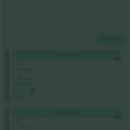
2
PILETID
Oberrang
OSTA
216 $
Sektsioon
IGA
50
5.0 (2)
Ärimüüja
M-pilet
Madalaim
ürituse
hind
saidil
Oberrang
OSTA
216 $
Sektsioon
IGA
53
5.0 (2)