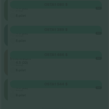
Unterrang
OSTA
1 080 $
4.5 (22)
IGA
Ärimüüja
E-pilet
Oberrang
OSTA
1 389 $
4.5 (22)
IGA
Ärimüüja
E-pilet
Stehplatz
OSTA
1 466 $
Innenraum
IGA
4.5 (22)
Ärimüüja
E-pilet
Unterrang
OSTA
1 544 $
4.5 (22)
IGA
Ärimüüja
E-pilet
Tulemuste lõpp