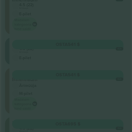
4.5 (22)
Ärimüüja
E-pilet
Madalaim
kategooria
hind saidil
Oberrang
OSTA
541 $
4.5 (22)
IGA
Ärimüüja
E-pilet
Stehplatz
OSTA
541 $
Innenraum
IGA
Ärimüüja
M-pilet
Madalaim
kategooria
hind saidil
Unterrang
OSTA
695 $
4.5 (22)
IGA
Ärimüüja