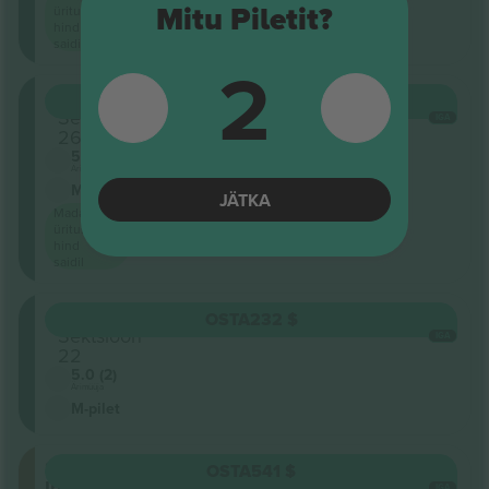
ürituse
Mitu Piletit?
hind
saidil
2
Oberrang
OSTA
216 $
Sektsioon
IGA
26
5.0 (2)
Ärimüüja
M-pilet
JÄTKA
Madalaim
ürituse
hind
saidil
Oberrang
OSTA
232 $
Sektsioon
IGA
22
5.0 (2)
Ärimüüja
M-pilet
Stehplatz
OSTA
541 $
Innenraum
IGA