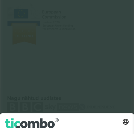
Nagu nähtud uudistes