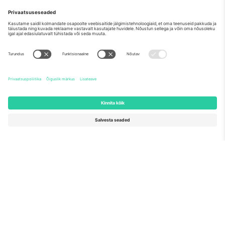
Meist
Ettevõtte teenused
Meeskond
KKK
TixProtect
Kuidas see töötab
Jälg
Hotellid
Tingimused
Jalgpalli MM-i keskus
Partnerlusprogramm
Võtke meiega ühendust
Kontorid ja tugi