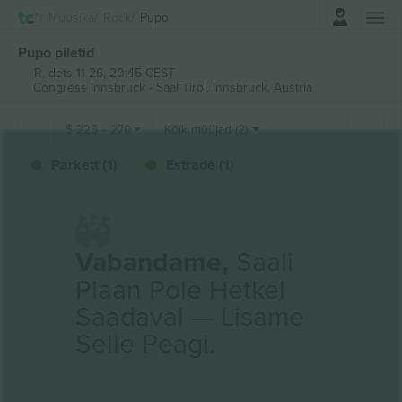
Logi sisse
Muusika
Rock
Pupo
Pupo piletid
R, dets 11 26, 20:45 CEST
Congress Innsbruck - Saal Tirol,
Innsbruck, Austria
$
225
-
270
Kõik müüjad (2)
Parkett (1)
Estrade (1)
Vabandame,
Saali
Plaan Pole Hetkel
Saadaval — Lisame
Selle Peagi.