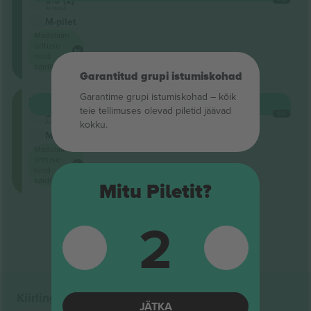
Ärimüüja
M-pilet
Madalaim
ürituse
hind
saidil
Garantitud grupi istumiskohad
Garantime grupi istumiskohad – kõik
Estrade
OSTA
247 $
teie tellimuses olevad piletid jäävad
5.0 (2)
IGA
Ärimüüja
kokku.
M-pilet
Madalaim
ürituse
hind
saidil
Mitu Piletit?
2
Tulemuste lõpp
Kiirlingid
JÄTKA