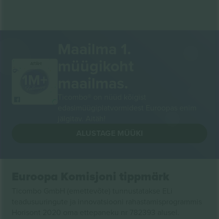
Maailma 1.
müügikoht
AITÄH!
maailmas.
Ticombo® on nüüd kõigist
edasimüügiplatvormidest Euroopas enim
jälgitav. Aitäh!
ALUSTAGE MÜÜKI
Euroopa Komisjoni tippmärk
Ticombo GmbH (emettevõte) tunnustatakse ELi
teadusuuringute ja innovatsiooni rahastamisprogrammis
Horisont 2020 oma ettepaneku nr 782393 alusel.