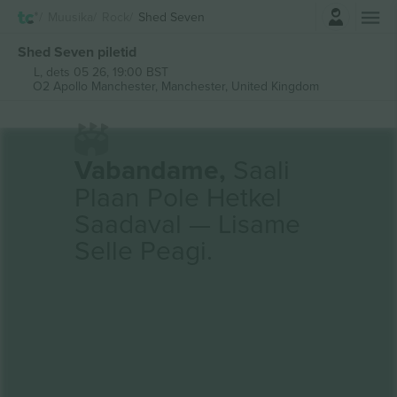
Logi sisse
Muusika
Rock
Shed Seven
Shed Seven piletid
L, dets 05 26, 19:00 BST
O2 Apollo Manchester,
Manchester, United Kingdom
Vabandame,
Saali
Plaan Pole Hetkel
Saadaval — Lisame
Selle Peagi.