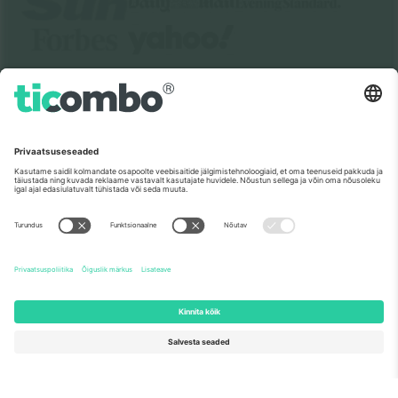
Meist
Ettevõtte teenused
Meeskond
KKK
TixProtect
Kuidas see töötab
Jälg
Hotellid
Tingimused
Jalgpalli MM-i keskus
Partnerlusprogramm
Võtke meiega ühendust