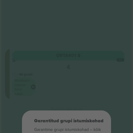
Stalls
OSTA
401 $
Standing
IGA
5.0 (1)
4
Ärimüüja
M-pilet
Madalaim
ürituse
hind
saidil
Tulemuste lõpp
Garantitud grupi istumiskohad
Garantime grupi istumiskohad – kõik