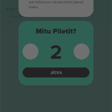
teie tellimuses olevad piletid jäävad
kokku.
Kiirlingid
Shed Seven
Piletid
Mitu Piletit?
2
JÄTKA