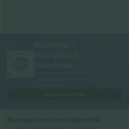
Maailma 1.
müügikoht
AITÄH!
maailmas.
Ticombo® on nüüd kõigist
edasimüügiplatvormidest Euroopas enim
jälgitav. Aitäh!
ALUSTAGE MÜÜKI
Euroopa Komisjoni tippmärk
Ticombo GmbH (emettevõte) tunnustatakse ELi