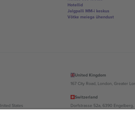
Hotellid
Jalgpalli MM-i keskus
Võtke meiega ühendust
United Kingdom
167 City Road, London, Greater L
Switzerland
United States
Dorfstrasse 52a, 6390 Engelberg, 
United Arab Emirates
ulgaria
UAE Dubai Silicon Oasis, DDP Buil