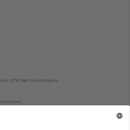
ondon, EC1V 1AW, United Kingdom
Switzerland
ding A1, Office 302, Dubai, United Arab Emirates