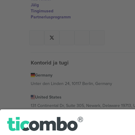
Jälg
Tingimused
Partnerlusprogramm
Kontorid ja tugi
Germany
Unter den Linden 24, 10117 Berlin, Germany
United States
131 Continental Dr, Suite 305, Newark, Delaware 19713, 
Bulgaria
Regus Sofia City West, bul Totleben 53-55, 1606 Sofia, B