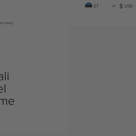
ET
+1
USD
Germany
li
el
ame