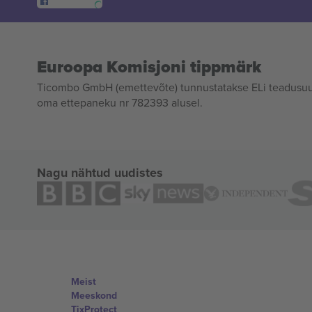
Euroopa Komisjoni tippmärk
Ticombo GmbH (emettevõte) tunnustatakse ELi teadusuur
oma ettepaneku nr 782393 alusel.
Nagu nähtud uudistes
Meist
Meeskond
TixProtect