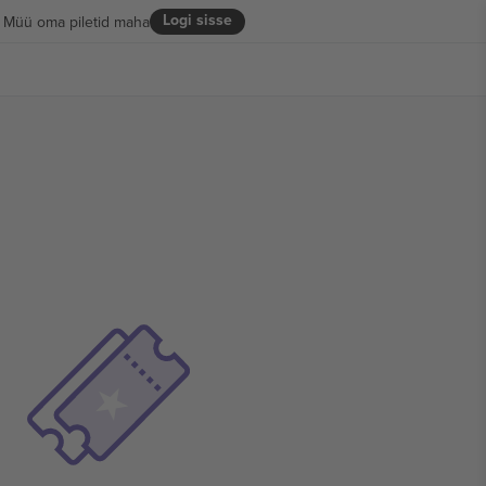
Logi sisse
Müü oma piletid maha