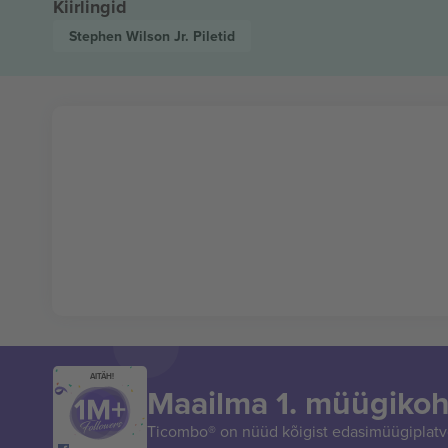
Kiirlingid
Stephen Wilson Jr.
Piletid
AITÄH!
Maailma 1. müügikoh
Ticombo® on nüüd kõigist edasimüügiplatvo