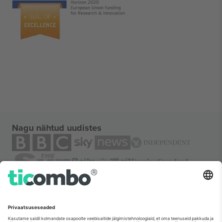
Nagu nähtud uudistes