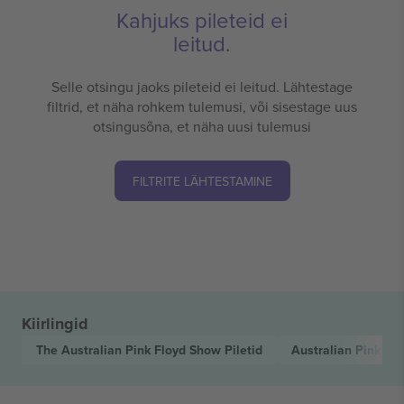
Kahjuks pileteid ei
leitud.
Selle otsingu jaoks pileteid ei leitud. Lähtestage
filtrid, et näha rohkem tulemusi, või sisestage uus
otsingusõna, et näha uusi tulemusi
FILTRITE LÄHTESTAMINE
Kiirlingid
The Australian Pink Floyd Show
Piletid
Australian Pink F