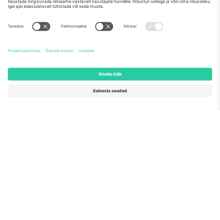
Meist
Ettevõtte teenused
Meeskond
KKK
TixProtect
Kuidas see töötab
Jälg
Hotellid
Tingimused
Jalgpalli MM-i keskus
Partnerlusprogramm
Võtke meiega ühendust
Kontorid ja tugi
Germany
United Kingdom
Unter den Linden 24, 10117
167 City Road, London, Greater
Berlin, Germany
London, EC1V 1AW, United