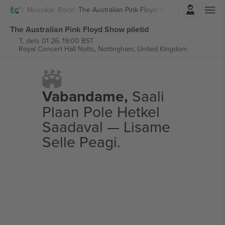
Logi sisse
Muusika
Rock
The Australian Pink Floyd Show
The Australian Pink Floyd Show piletid
T, dets 01 26, 19:00 BST
Royal Concert Hall Notts,
Nottingham, United Kingdom
Vabandame,
Saali
Plaan Pole Hetkel
Saadaval — Lisame
Selle Peagi.