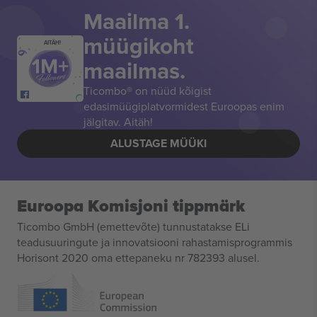
Maailma 1.
müügikoht
AITÄH!
maailmas.
Ticombo® on nüüd kõigist
edasimüügiplatvormidest Euroopas enim
jälgitav. Aitäh!
ALUSTAGE MÜÜKI
Euroopa Komisjoni tippmärk
Ticombo GmbH (emettevõte) tunnustatakse ELi
teadusuuringute ja innovatsiooni rahastamisprogrammis
Horisont 2020 oma ettepaneku nr 782393 alusel.