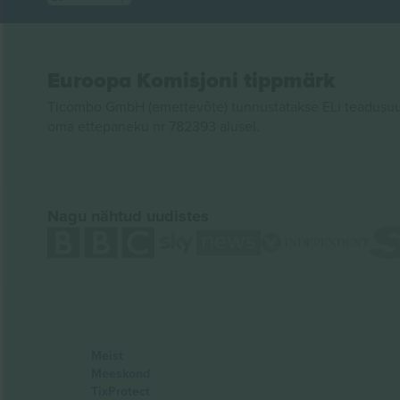
Euroopa Komisjoni tippmärk
Ticombo GmbH (emettevõte) tunnustatakse ELi teadusuur
oma ettepaneku nr 782393 alusel.
Nagu nähtud uudistes
Meist
Meeskond
TixProtect