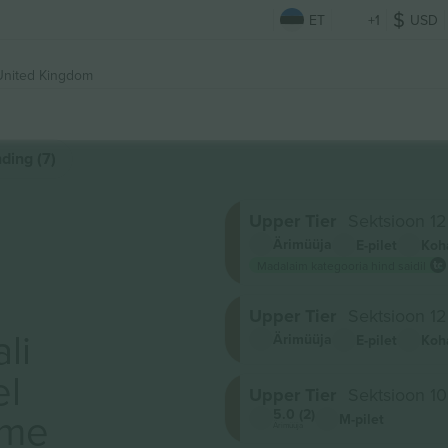
ET
+1
USD
 United Kingdom
ding (7)
Upper Tier
Sektsioon 12
Ärimüüja
E-pilet
Koh
Madalaim kategooria hind saidil
Upper Tier
Sektsioon 12
li
Ärimüüja
E-pilet
Koh
el
Upper Tier
Sektsioon 10
ame
5.0 (2)
M-pilet
Ärimüüja