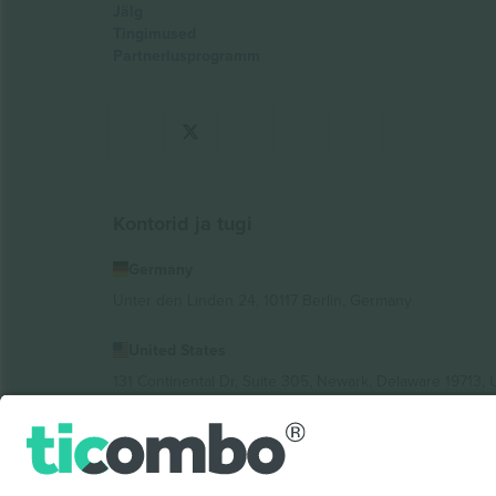
Jälg
Tingimused
Partnerlusprogramm
Kontorid ja tugi
Germany
Unter den Linden 24, 10117 Berlin, Germany
United States
131 Continental Dr, Suite 305, Newark, Delaware 19713, 
Bulgaria
Regus Sofia City West, bul Totleben 53-55, 1606 Sofia, B