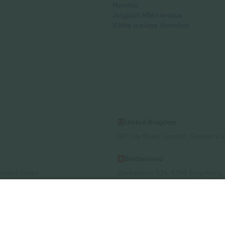
Hotellid
Jalgpalli MM-i keskus
Võtke meiega ühendust
United Kingdom
167 City Road, London, Greater L
Switzerland
United States
Dorfstrasse 52a, 6390 Engelberg, 
United Arab Emirates
ulgaria
UAE Dubai Silicon Oasis, DDP Buil