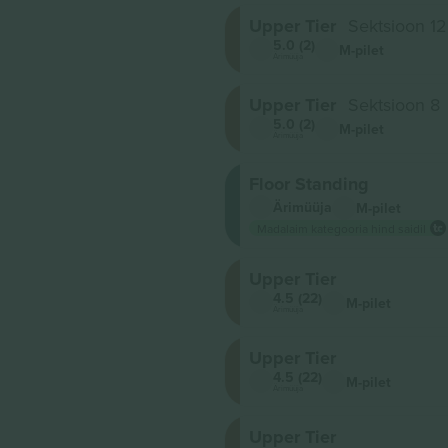
Upper Tier
Sektsioon 12
5.0 (2)
M-pilet
Ärimüüja
Upper Tier
Sektsioon 8
5.0 (2)
M-pilet
Ärimüüja
Floor Standing
Ärimüüja
M-pilet
Madalaim kategooria hind saidil
Upper Tier
4.5 (22)
M-pilet
Ärimüüja
Upper Tier
4.5 (22)
M-pilet
Ärimüüja
Upper Tier