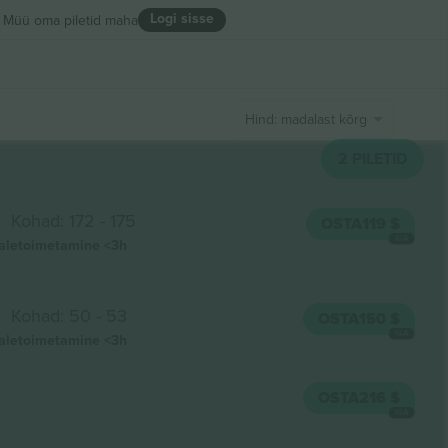
Logi sisse
Müü oma piletid maha
Hind: madalast kõrgeni
2
PILETID
Kohad: 172 - 175
OSTA
119 $
IGA
aletoimetamine
<3h
Kohad: 50 - 53
OSTA
150 $
IGA
aletoimetamine
<3h
OSTA
216 $
IGA