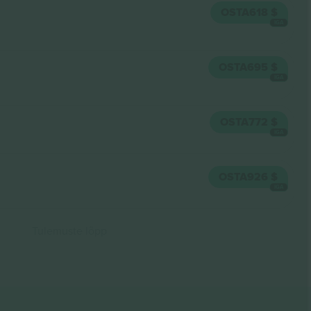
OSTA
618 $
IGA
OSTA
695 $
IGA
OSTA
772 $
IGA
OSTA
926 $
IGA
Tulemuste lõpp