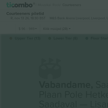
Muusika
Rock
Courteeners
Courteeners piletid
R, nov 13 26, 18:30 BST
M&S Bank Arena Liverpool,
Liverpool,
$
96
-
949
Kõik müüjad (28)
Upper Tier (13)
Lower Tier (8)
Floor Stan
Vabandame,
Saa
Plaan Pole Hetk
Saadaval — Lis