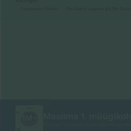
Kiirlingid
Courteeners
Piletid
The Dublin Legends (Ex-The Dubli
AITÄH!
Maailma 1. müügikoh
Ticombo® on nüüd kõigist edasimüügiplatvo