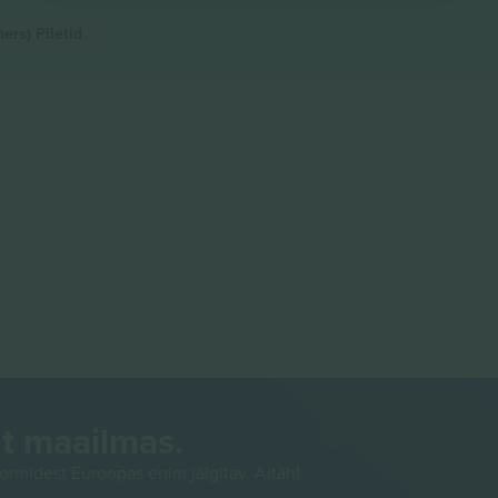
ners)
Piletid
t maailmas.
rmidest Euroopas enim jälgitav. Aitäh!