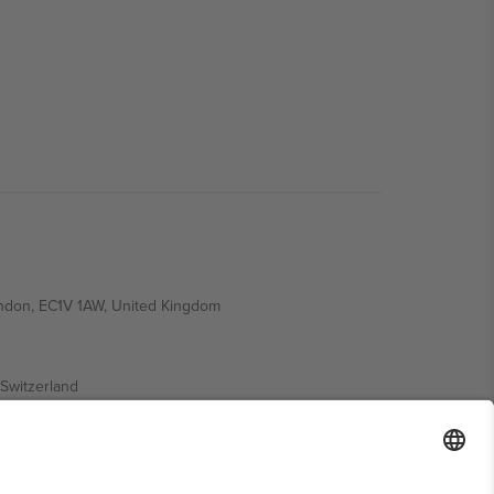
ondon, EC1V 1AW, United Kingdom
Switzerland
ding A1, Office 302, Dubai, United Arab Emirates