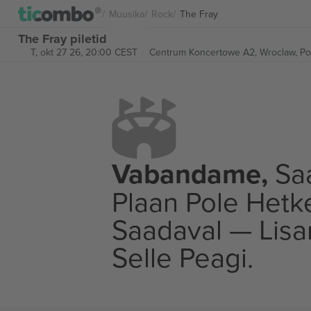
Muusika
Rock
The Fray
The Fray piletid
T, okt 27 26, 20:00 CEST
Centrum Koncertowe A2,
Wroclaw, Po
Vabandame,
Saa
Plaan Pole Hetk
Saadaval — Lis
Selle Peagi.