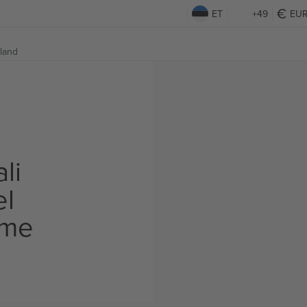
ET
+49
EU
land
li
el
ame