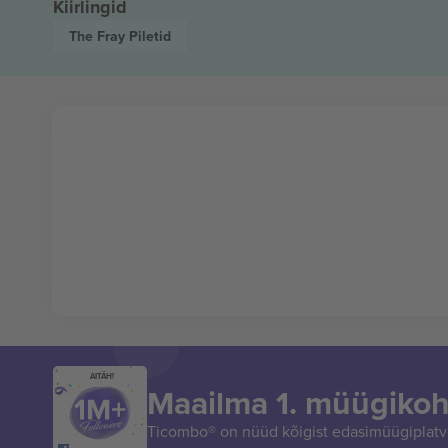
Kiirlingid
The Fray
Piletid
AITÄH!
Maailma 1. müügikoh
Ticombo® on nüüd kõigist edasimüügiplatvo