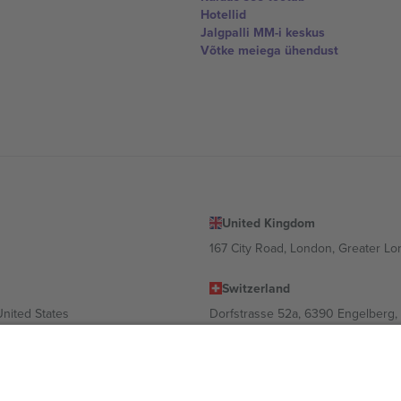
Hotellid
Jalgpalli MM-i keskus
Võtke meiega ühendust
United Kingdom
167 City Road, London, Greater L
Switzerland
United States
Dorfstrasse 52a, 6390 Engelberg, 
United Arab Emirates
ulgaria
UAE Dubai Silicon Oasis, DDP Buil