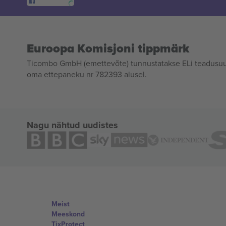
Euroopa Komisjoni tippmärk
Ticombo GmbH (emettevõte) tunnustatakse ELi teadusuur
oma ettepaneku nr 782393 alusel.
Nagu nähtud uudistes
Meist
Meeskond
TixProtect