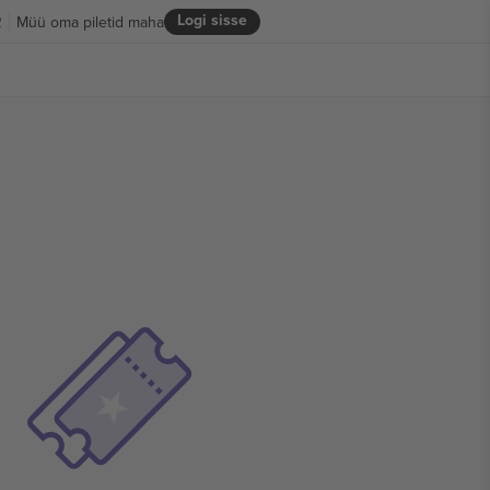
Logi sisse
R
Müü oma piletid maha