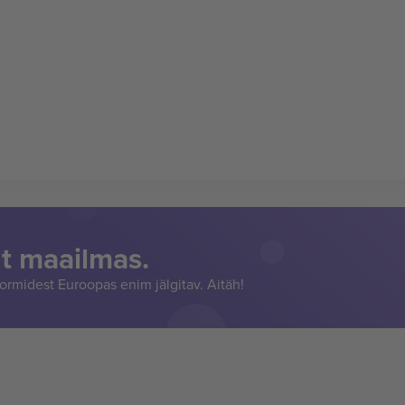
t maailmas.
rmidest Euroopas enim jälgitav. Aitäh!