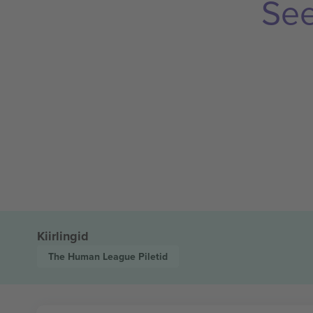
See
Kiirlingid
The Human League
Piletid