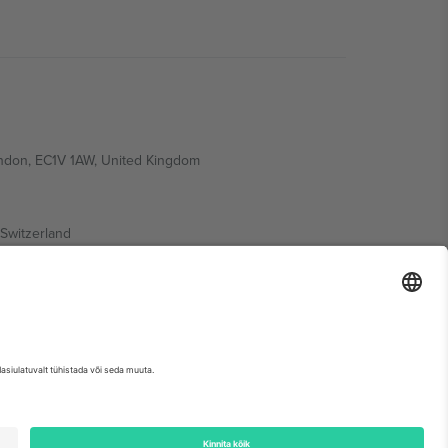
ondon, EC1V 1AW, United Kingdom
Switzerland
ding A1, Office 302, Dubai, United Arab Emirates
etse sündmuse lehte, impressumit ja tingimusi.,
Jälg
ja