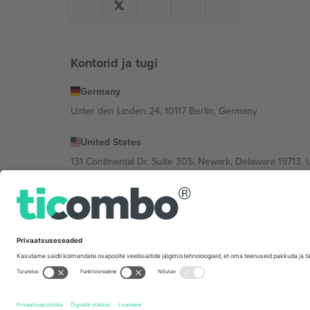
Kontorid ja tugi
Germany
Unter den Linden 24, 10117 Berlin, Germany
United States
131 Continental Dr, Suite 305, Newark, Delaware 19713, 
Bulgaria
Regus Sofia City West, bul Totleben 53-55, 1606 Sofia, B
Mexico
Av Chapultepec 360, Roma Norte, Cuauhtémoc, 06700
Platvormi pakkuja juriidiline isik võib varieeruda sõltu
Tingimused.
© 2026 Ticombo. Kõik õigused kaitstud.