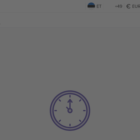
ET
+49
EU
m