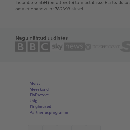
Ticombo GmbH (emettevõte) tunnustatakse ELi teadusuur
oma ettepaneku nr 782393 alusel.
Nagu nähtud uudistes
Meist
Meeskond
TixProtect
Jälg
Tingimused
Partnerlusprogramm