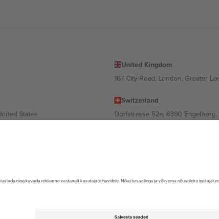
United Kingdom
167 City Road, London, Greater L
Switzerland
United States
Dorfstrasse 52a, 6390 Engelberg, 
United Arab Emirates
ulgaria
UAE Dubai Silicon Oasis, DDP Buil
 Ciudad de México, CDMX, Mexico
valt asukohast, sündmusest ja/või domeenist. Detailide jaoks vaata konkre