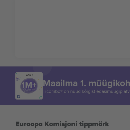
AITÄH!
Maailma 1. müügikoh
Ticombo® on nüüd kõigist edasimüügiplatvo
Euroopa Komisjoni tippmärk