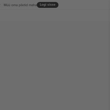
Logi sisse
R
Müü oma piletid maha