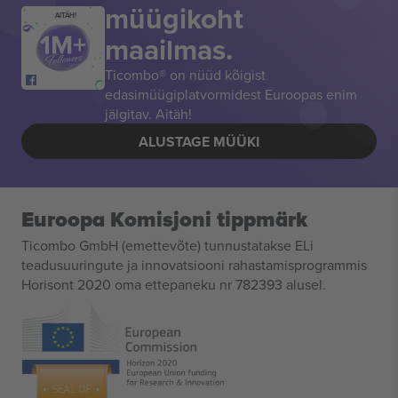
müügikoht
AITÄH!
maailmas.
Ticombo® on nüüd kõigist
edasimüügiplatvormidest Euroopas enim
jälgitav. Aitäh!
ALUSTAGE MÜÜKI
Euroopa Komisjoni tippmärk
Ticombo GmbH (emettevõte) tunnustatakse ELi
teadusuuringute ja innovatsiooni rahastamisprogrammis
Horisont 2020 oma ettepaneku nr 782393 alusel.