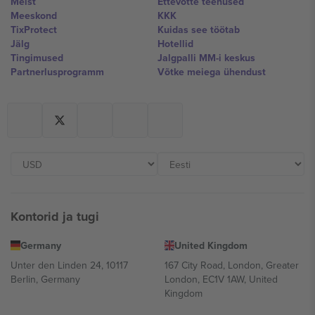
Meist
Ettevõtte teenused
Meeskond
KKK
TixProtect
Kuidas see töötab
Jälg
Hotellid
Tingimused
Jalgpalli MM-i keskus
Partnerlusprogramm
Võtke meiega ühendust
Kontorid ja tugi
Germany
United Kingdom
Unter den Linden 24, 10117
167 City Road, London, Greater
Berlin, Germany
London, EC1V 1AW, United
Kingdom