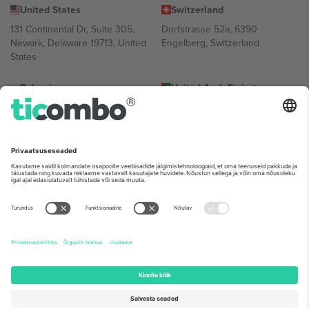
United States
Switzerland
131 Continental Dr, Suite 305,
Dorfstrasse 52a, 6390
Newark, Delaware 19713, United
Engelberg, Switzerland
States
Bulgaria
United Arab Emirates
Regus Sofia City West, bul
UAE Dubai Silicon Oasis, DDP
Totleben 53-55, 1606 Sofia,
Building A1, Office 302, Dubai,
Bulgaria
United Arab Emirates
Mexico
Av Chapultepec 360, Roma
Norte, Cuauhtémoc, 06700
Ciudad de México, CDMX,
Mexico
Platvormi pakkuja juriidiline isik võib varieeruda sõltuvalt asukohast,
sündmusest ja/või domeenist. Detailide jaoks vaata konkreetse
sündmuse lehte, impressumit ja tingimusi.,
Jälg
ja
Tingimused.
©
2026 Ticombo. Kõik õigused kaitstud.