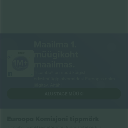
Maailma 1.
müügikoht
AITÄH!
maailmas.
Ticombo® on nüüd kõigist
edasimüügiplatvormidest Euroopas enim
jälgitav. Aitäh!
ALUSTAGE MÜÜKI
Euroopa Komisjoni tippmärk
Ticombo GmbH (emettevõte) tunnustatakse ELi