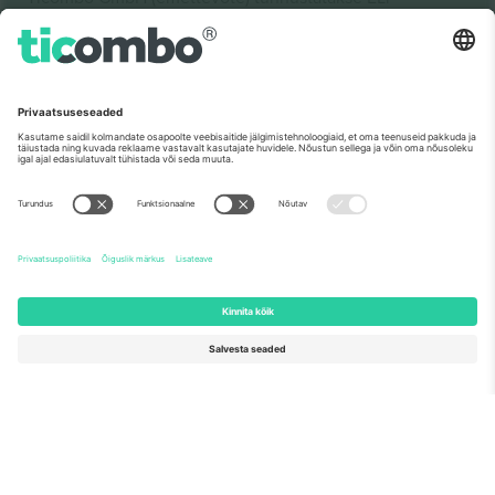
teadusuuringute ja innovatsiooni rahastamisprogrammis
Horisont 2020 oma ettepaneku nr 782393 alusel.
Nagu nähtud uudistes