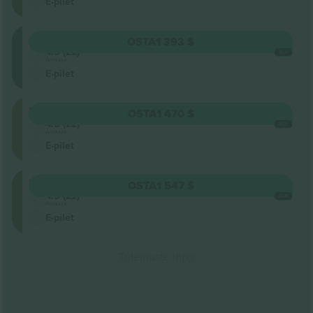
E-pilet
Oberrang
OSTA
1 393 $
4.5 (22)
IGA
Ärimüüja
E-pilet
Floor
OSTA
1 470 $
4.5 (22)
IGA
Ärimüüja
E-pilet
Unterrang
OSTA
1 547 $
4.5 (22)
IGA
Ärimüüja
E-pilet
Tulemuste lõpp