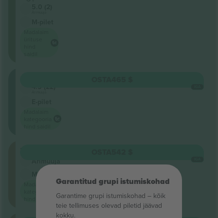
5.0 (2)
Ärimüüja
M-pilet
Madalaim
ürituse
hind
saidil
Oberrang
OSTA
465 $
4.5 (22)
IGA
Ärimüüja
E-pilet
Madalaim
kategooria
hind saidil
Floor
OSTA
542 $
IGA
Ärimüüja
M-pilet
Garantitud grupi istumiskohad
Madalaim
kategooria
Garantime grupi istumiskohad – kõik
hind saidil
teie tellimuses olevad piletid jäävad
kokku.