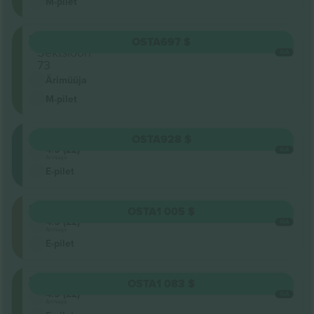
M-pilet
Unterrang
OSTA
697 $
Sektsioon
IGA
73
Ärimüüja
M-pilet
Oberrang
OSTA
928 $
4.5 (22)
IGA
Ärimüüja
E-pilet
Floor
OSTA
1 005 $
4.5 (22)
IGA
Ärimüüja
E-pilet
Unterrang
OSTA
1 083 $
4.5 (22)
IGA
Ärimüüja