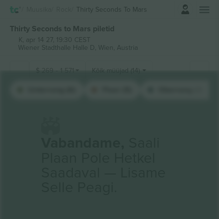
Logi sisse
Muusika
Rock
Thirty Seconds To Mars
Thirty Seconds to Mars piletid
K, apr 14 27, 19:30 CEST
Wiener Stadthalle Halle D,
Wien, Austria
$
269
-
1 571
Kõik müüjad (14)
Unterrang (6)
Floor (5)
Oberrang (3)
Vabandame,
Saali
Plaan Pole Hetkel
Saadaval — Lisame
Selle Peagi.