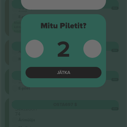
Floor
OSTA
542 $
4.5 (22)
IGA
Ärimüüja
E-pilet
Madalaim
Mitu Piletit?
kategooria
hind saidil
2
Floor
OSTA
619 $
IGA
Ärimüüja
M-pilet
JÄTKA
Unterrang
OSTA
619 $
4.5 (22)
IGA
Ärimüüja
E-pilet
Unterrang
OSTA
697 $
Sektsioon
IGA
74
Ärimüüja