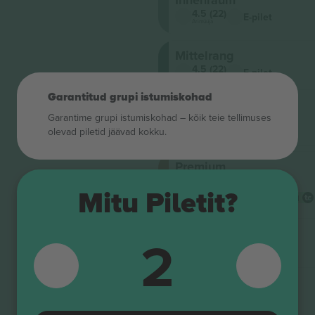
Innenraum
4.5 (22)
E-pilet
Ärimüüja
Mittelrang
4.5 (22)
E-pilet
Ärimüüja
Garantitud grupi istumiskohad
Unterrang
Garantime grupi istumiskohad – kõik teie tellimuses
4.5 (22)
E-pilet
olevad piletid jäävad kokku.
Ärimüüja
Premium
4.5 (22)
E-pilet
Ärimüüja
Mitu Piletit?
Madalaim kategooria hind saidil
Premium
2
4.5 (22)
E-pilet
Ärimüüja
Premium
4.5 (22)
E-pilet
Ärimüüja