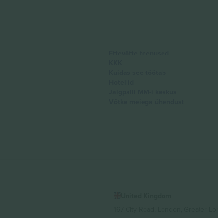
Ettevõtte teenused
KKK
Kuidas see töötab
Hotellid
Jalgpalli MM-i keskus
Võtke meiega ühendust
United Kingdom
167 City Road, London, Greater L