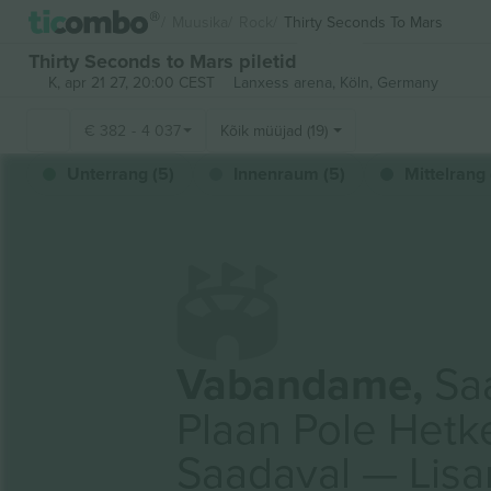
Muusika
Rock
Thirty Seconds To Mars
Thirty Seconds to Mars piletid
K, apr 21 27, 20:00 CEST
Lanxess arena,
Köln, Germany
€
382
-
4 037
Kõik müüjad (19)
Unterrang (5)
Innenraum (5)
Mittelrang 
Vabandame,
Saa
Plaan Pole Hetk
Saadaval — Lis