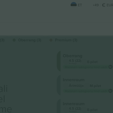
ET
+49
EU
(3)
Oberrang (3)
Premium (3)
Oberrang
4.5 (22)
E-pilet
Ärimüüja
Madalaim kategooria hind saidil
Innenraum
li
Ärimüüja
M-pilet
Madalaim kategooria hind saidil
el
Innenraum
ame
4.5 (22)
E-pilet
Ärimüüja