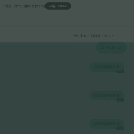
Logi sisse
R
Müü oma piletid maha
Hind: madalast kõrgeni
2
PILETID
OSTA
402 €
IGA
OSTA
469 €
IGA
OSTA
469 €
IGA