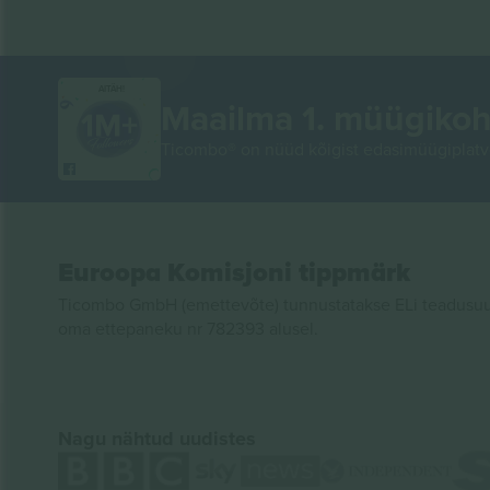
AITÄH!
Maailma 1. müügikoh
Ticombo® on nüüd kõigist edasimüügiplatvo
Euroopa Komisjoni tippmärk
Ticombo GmbH (emettevõte) tunnustatakse ELi teadusuur
oma ettepaneku nr 782393 alusel.
Nagu nähtud uudistes