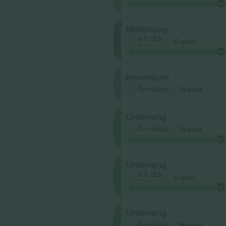
Madalaim kategooria hind saidil
Mittelrang
4.5 (22)
E-pilet
Ärimüüja
Madalaim kategooria hind saidil
Innenraum
Ärimüüja
M-pilet
Unterrang
Ärimüüja
M-pilet
Madalaim kategooria hind saidil
Unterrang
4.5 (22)
E-pilet
Ärimüüja
Madalaim kategooria hind saidil
Unterrang
Ärimüüja
M-pilet