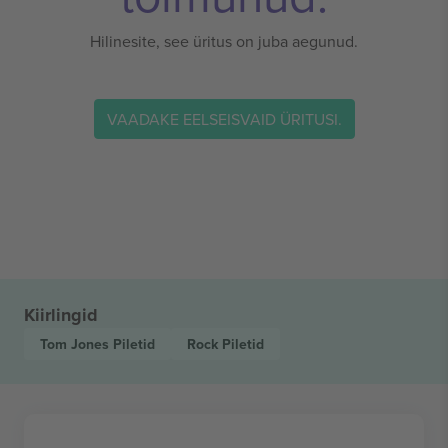
Hilinesite, see üritus on juba aegunud.
VAADAKE EELSEISVAID ÜRITUSI.
Kiirlingid
Tom Jones
Piletid
Rock
Piletid