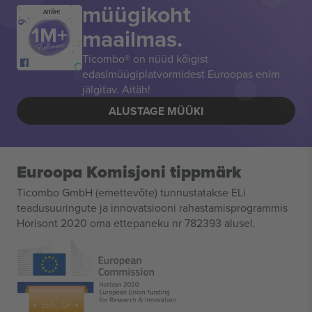
müügikoht
AITÄH!
maailmas.
Ticombo® on nüüd kõigist
edasimüügiplatvormidest Euroopas enim
jälgitav. Aitäh!
ALUSTAGE MÜÜKI
Euroopa Komisjoni tippmärk
Ticombo GmbH (emettevõte) tunnustatakse ELi
teadusuuringute ja innovatsiooni rahastamisprogrammis
Horisont 2020 oma ettepaneku nr 782393 alusel.