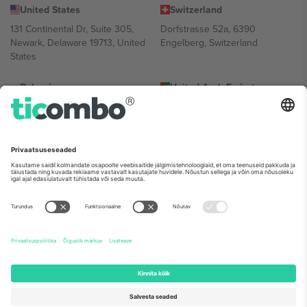
United States
Switzerland
131 Continental Dr, Suite 305,
Dorfstrasse 52a, 6390
Newark, Delaware 19713, United
Engelberg, Switzerland
States
Bulgaria
United Arab Emirates
Regus Sofia City West, bul
UAE Dubai Silicon Oasis, DDP
Totleben 53-55, 1606 Sofia,
Building A1, Office 302, Dubai,
Bulgaria
United Arab Emirates
Mexico
Av Chapultepec 360, Roma
Norte, Cuauhtémoc, 06700
Ciudad de México, CDMX,
Mexico
Platvormi pakkuja juriidiline isik võib varieeruda sõltuvalt asukohast,
sündmusest ja/või domeenist. Detailide jaoks vaata konkreetse
sündmuse lehte, impressumit ja tingimusi.,
Jälg
ja
Tingimused.
©
2026 Ticombo. Kõik õigused kaitstud.