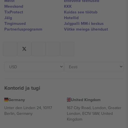
Meist
Ettevõtte teenused
Meeskond
KKK
TixProtect
Kuidas see töötab
Jälg
Hotellid
Tingimused
Jalgpalli MM-i keskus
Partnerlusprogramm
Võtke meiega ühendust
Kontorid ja tugi
Germany
United Kingdom
Unter den Linden 24, 10117
167 City Road, London, Greater
Berlin, Germany
London, EC1V 1AW, United
Kingdom