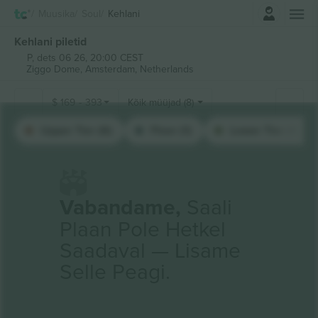
Logi sisse
Muusika
Soul
Kehlani
Kehlani piletid
P, dets 06 26, 20:00 CEST
Ziggo Dome,
Amsterdam, Netherlands
$
169
-
393
Kõik müüjad (8)
Upper Tier (6)
Floor (1)
Lower Tier (1)
Vabandame,
Saali
Plaan Pole Hetkel
Saadaval — Lisame
Selle Peagi.