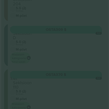
204
5.0 (2)
Ärimüüja
M-pilet
Floor
OSTA
309 $
Sektsioon
IGA
D
5.0 (2)
Ärimüüja
M-pilet
Madalaim
kategooria
hind saidil
Lower
OSTA
370 $
Tier
IGA
Sektsioon
110
5.0 (2)
Ärimüüja
M-pilet
Madalaim
kategooria