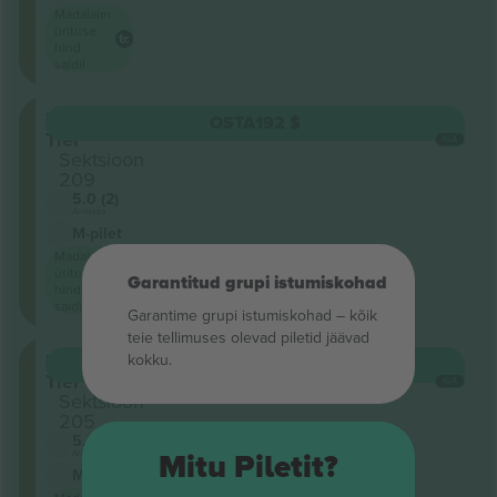
Madalaim
ürituse
hind
saidil
Upper
OSTA
192 $
Tier
IGA
Sektsioon
209
5.0 (2)
Ärimüüja
M-pilet
Madalaim
ürituse
Garantitud grupi istumiskohad
hind
saidil
Garantime grupi istumiskohad – kõik
teie tellimuses olevad piletid jäävad
Upper
kokku.
OSTA
192 $
Tier
IGA
Sektsioon
205
5.0 (2)
Ärimüüja
Mitu Piletit?
M-pilet