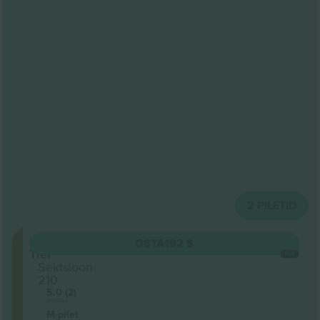
2
PILETID
Upper
OSTA
192 $
Tier
IGA
Sektsioon
210
5.0 (2)
Ärimüüja
M-pilet