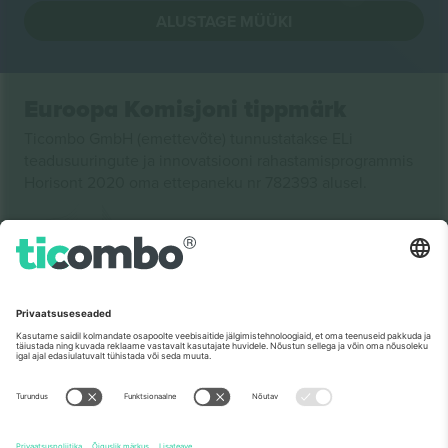
ALUSTAGE MÜÜKI
Euroopa Komisjoni tippmärk
Ticombo GmbH (emettevõte) tunnustatakse ELi
teadusuuringute ja innovatsiooni rahastamisprogrammis
Horisont 2020 oma ettepaneku nr 782393 alusel.