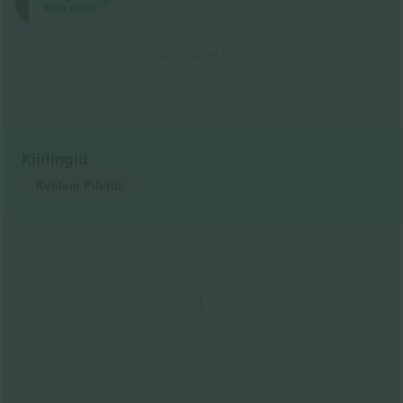
hind saidil
Tulemuste lõpp
Kiirlingid
Kehlani
Piletid