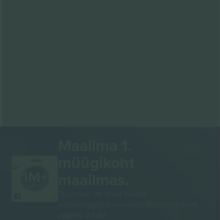
Maailma 1.
müügikoht
AITÄH!
maailmas.
Ticombo® on nüüd kõigist
edasimüügiplatvormidest Euroopas enim
jälgitav. Aitäh!