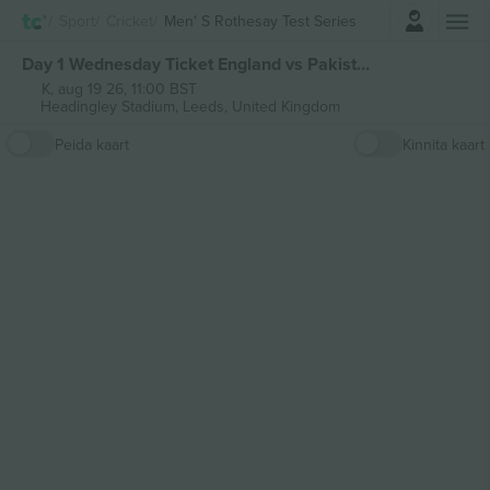
Logi sisse
Sport
Cricket
Men' S Rothesay Test Series
Day 1 Wednesday Ticket England vs Pakistan 1st Rothesay Test Series piletid
K, aug 19 26, 11:00 BST
Headingley Stadium,
Leeds, United Kingdom
Peida kaart
Kinnita kaart