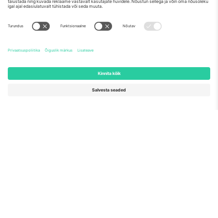
Meist
Ettevõtte teenused
Meeskond
KKK
TixProtect
Kuidas see töötab
Jälg
Hotellid
Tingimused
Jalgpalli MM-i keskus
Partnerlusprogramm
Võtke meiega ühendust
Kontorid ja tugi
Germany
United Kingdom
Unter den Linden 24, 10117
167 City Road, London, Greater
Berlin, Germany
London, EC1V 1AW, United