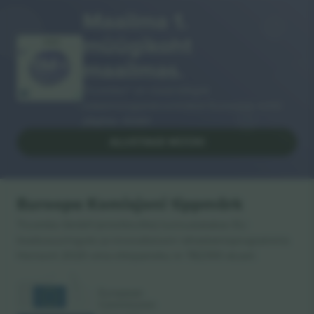
Maailma 1.
müügikoht
AITÄH!
maailmas.
Ticombo® on nüüd kõigist
edasimüügiplatvormidest Euroopas enim
jälgitav. Aitäh!
ALUSTAGE MÜÜKI
Euroopa Komisjoni tippmärk
Ticombo GmbH (emettevõte) tunnustatakse ELi
teadusuuringute ja innovatsiooni rahastamisprogrammis
Horisont 2020 oma ettepaneku nr 782393 alusel.