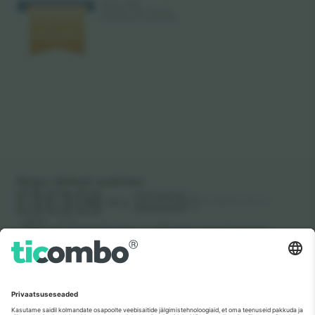
Nagu nähtud uudistes