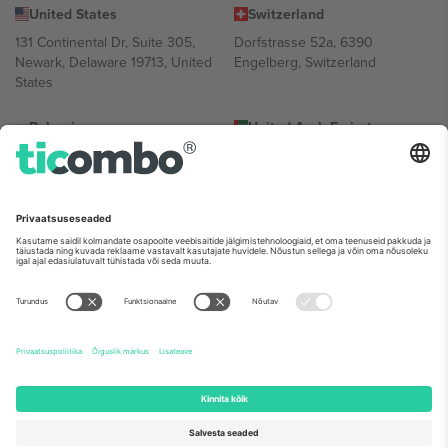
United States
Switzerland
131 Continental Dr, Suite 305,
Dorfstrasse 52a, 6390
Newark, Delaware 19713, United
Engelberg, Switzerland
States
Bulgaria
United Arab Emirates
Regus Sofia City West, bul
UAE Dubai Silicon Oasis, DDP
Totleben 53-55, 1606 Sofia,
Building A1, Office 302, Dubai,
Bulgaria
United Arab Emirates
Mexico
Av Chapultepec 360, Roma
Norte, Cuauhtémoc, 06700
Ciudad de México, CDMX,
Mexico
Platvormi pakkuja juriidiline isik võib varieeruda sõltuvalt asukohast,
sündmusest ja/või domeenist. Detailide jaoks vaata konkreetse
sündmuse lehte, impressumit ja tingimusi.,
Jälg
ja
Tingimused.
©
2026 Ticombo. Kõik õigused kaitstud.