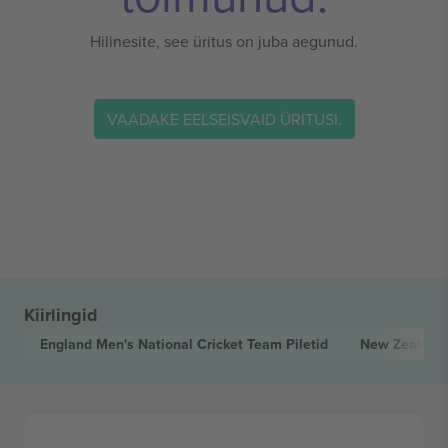
Hilinesite, see üritus on juba aegunud.
VAADAKE EELSEISVAID ÜRITUSI.
Kiirlingid
England Men's National Cricket Team
Piletid
New Zealand 