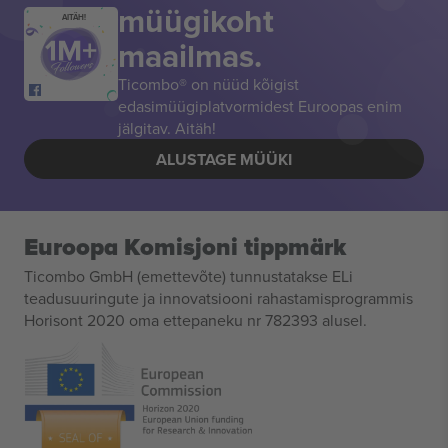
müügikoht
AITÄH!
maailmas.
Ticombo® on nüüd kõigist
edasimüügiplatvormidest Euroopas enim
jälgitav. Aitäh!
ALUSTAGE MÜÜKI
Euroopa Komisjoni tippmärk
Ticombo GmbH (emettevõte) tunnustatakse ELi
teadusuuringute ja innovatsiooni rahastamisprogrammis
Horisont 2020 oma ettepaneku nr 782393 alusel.