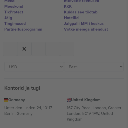
Meist
Ettevõtte teenused
Meeskond
KKK
TixProtect
Kuidas see töötab
Jälg
Hotellid
Tingimused
Jalgpalli MM-i keskus
Partnerlusprogramm
Võtke meiega ühendust
Kontorid ja tugi
Germany
United Kingdom
Unter den Linden 24, 10117
167 City Road, London, Greater
Berlin, Germany
London, EC1V 1AW, United
Kingdom