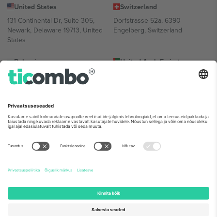
United States
Switzerland
131 Continental Dr, Suite 305,
Dorfstrasse 52a, 6390
Newark, Delaware 19713, United
Engelberg, Switzerland
States
Bulgaria
United Arab Emirates
Regus Sofia City West, bul
UAE Dubai Silicon Oasis, DDP
Totleben 53-55, 1606 Sofia,
Building A1, Office 302, Dubai,
Bulgaria
United Arab Emirates
Mexico
Av Chapultepec 360, Roma
Norte, Cuauhtémoc, 06700
Ciudad de México, CDMX,
Mexico
Platvormi pakkuja juriidiline isik võib varieeruda sõltuvalt asukohast,
sündmusest ja/või domeenist. Detailide jaoks vaata konkreetse
sündmuse lehte, impressumit ja tingimusi.,
Jälg
ja
Tingimused.
©
2026 Ticombo. Kõik õigused kaitstud.