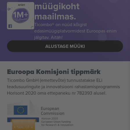
müügikoht
AITÄH!
maailmas.
Ticombo® on nüüd kõigist
edasimüügiplatvormidest Euroopas enim
jälgitav. Aitäh!
ALUSTAGE MÜÜKI
Euroopa Komisjoni tippmärk
Ticombo GmbH (emettevõte) tunnustatakse ELi
teadusuuringute ja innovatsiooni rahastamisprogrammis
Horisont 2020 oma ettepaneku nr 782393 alusel.