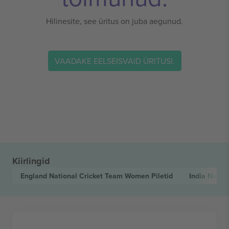
Hilinesite, see üritus on juba aegunud.
VAADAKE EELSEISVAID ÜRITUSI.
Kiirlingid
England National Cricket Team Women
Piletid
India Natio