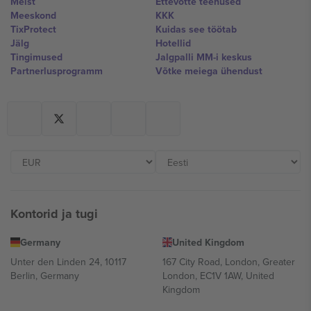
Meist
Ettevõtte teenused
Meeskond
KKK
TixProtect
Kuidas see töötab
Jälg
Hotellid
Tingimused
Jalgpalli MM-i keskus
Partnerlusprogramm
Võtke meiega ühendust
Kontorid ja tugi
Germany
United Kingdom
Unter den Linden 24, 10117
167 City Road, London, Greater
Berlin, Germany
London, EC1V 1AW, United
Kingdom