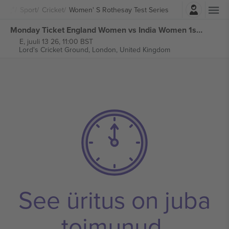
Logi sisse
Sport
Cricket
Women' S Rothesay Test Series
Monday Ticket England Women vs India Women 1st Women' s Rothesay Test Series piletid
E, juuli 13 26, 11:00 BST
Lord's Cricket Ground,
London, United Kingdom
See üritus on juba
toimunud.