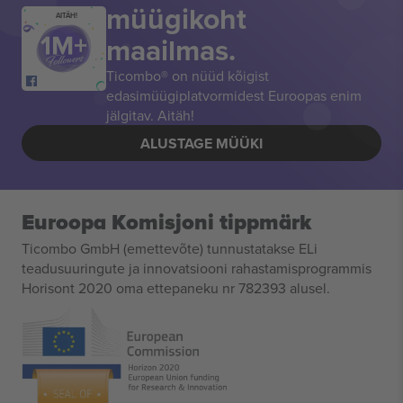
müügikoht
AITÄH!
maailmas.
Ticombo® on nüüd kõigist
edasimüügiplatvormidest Euroopas enim
jälgitav. Aitäh!
ALUSTAGE MÜÜKI
Euroopa Komisjoni tippmärk
Ticombo GmbH (emettevõte) tunnustatakse ELi
teadusuuringute ja innovatsiooni rahastamisprogrammis
Horisont 2020 oma ettepaneku nr 782393 alusel.