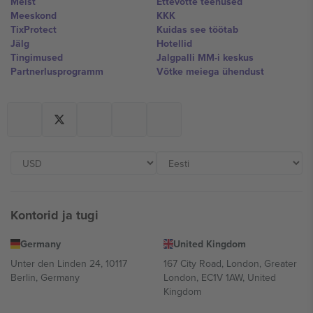
Meist
Ettevõtte teenused
Meeskond
KKK
TixProtect
Kuidas see töötab
Jälg
Hotellid
Tingimused
Jalgpalli MM-i keskus
Partnerlusprogramm
Võtke meiega ühendust
Kontorid ja tugi
Germany
United Kingdom
Unter den Linden 24, 10117
167 City Road, London, Greater
Berlin, Germany
London, EC1V 1AW, United
Kingdom