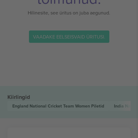
Hilinesite, see üritus on juba aegunud.
VAADAKE EELSEISVAID ÜRITUSI.
Kiirlingid
England National Cricket Team Women
Piletid
India Natio