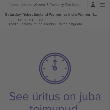
Logi sisse
Sport
Cricket
Women' S Rothesay Test Series
Saturday Ticket England Women vs India Women 1st Women' s Rothesay Test Series piletid
L, juuli 11 26, 11:00 BST
Lord's Cricket Ground,
London, United Kingdom
See üritus on juba
toimunud.