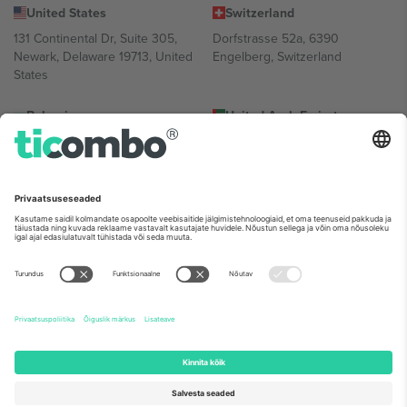
United States
Switzerland
131 Continental Dr, Suite 305,
Dorfstrasse 52a, 6390
Newark, Delaware 19713, United
Engelberg, Switzerland
States
Bulgaria
United Arab Emirates
Regus Sofia City West, bul
UAE Dubai Silicon Oasis, DDP
Totleben 53-55, 1606 Sofia,
Building A1, Office 302, Dubai,
Bulgaria
United Arab Emirates
Mexico
Av Chapultepec 360, Roma
Norte, Cuauhtémoc, 06700
Ciudad de México, CDMX,
Mexico
Platvormi pakkuja juriidiline isik võib varieeruda sõltuvalt asukohast,
sündmusest ja/või domeenist. Detailide jaoks vaata konkreetse
sündmuse lehte, impressumit ja tingimusi.,
Jälg
ja
Tingimused.
©
2026 Ticombo. Kõik õigused kaitstud.