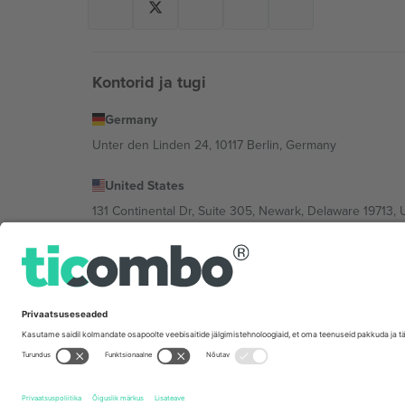
Kontorid ja tugi
Germany
Unter den Linden 24, 10117 Berlin, Germany
United States
131 Continental Dr, Suite 305, Newark, Delaware 19713, 
Bulgaria
Regus Sofia City West, bul Totleben 53-55, 1606 Sofia, B
Mexico
Av Chapultepec 360, Roma Norte, Cuauhtémoc, 06700
Platvormi pakkuja juriidiline isik võib varieeruda sõltu
Tingimused.
© 2026 Ticombo. Kõik õigused kaitstud.