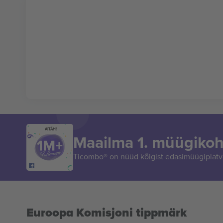
AITÄH!
Maailma 1. müügikoh
Ticombo® on nüüd kõigist edasimüügiplatvo
Euroopa Komisjoni tippmärk