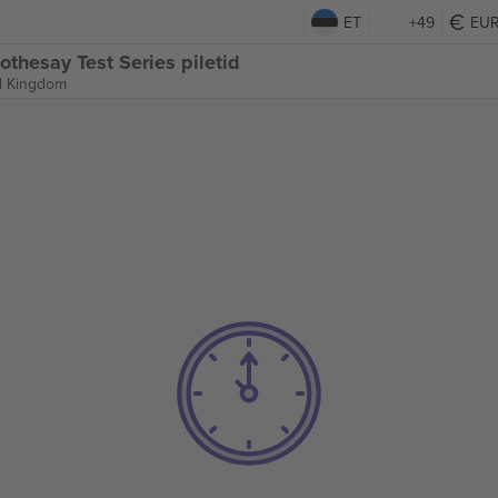
ET
+49
EU
thesay Test Series piletid
d Kingdom