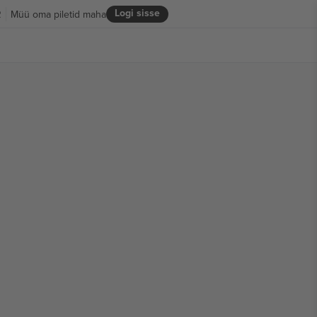
Logi sisse
R
Müü oma piletid maha