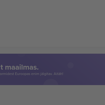
t maailmas.
rmidest Euroopas enim jälgitav. Aitäh!