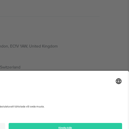
ondon, EC1V 1AW, United Kingdom
Switzerland
ding A1, Office 302, Dubai, United Arab Emirates
etse sündmuse lehte, impressumit ja tingimusi.,
Jälg
ja