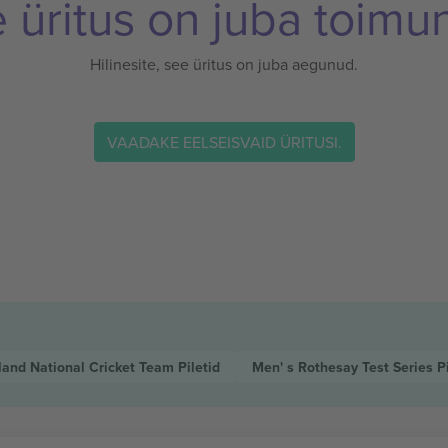
 üritus on juba toimu
Hilinesite, see üritus on juba aegunud.
VAADAKE EELSEISVAID ÜRITUSI.
and National Cricket Team
Piletid
Men' s Rothesay Test Series
P