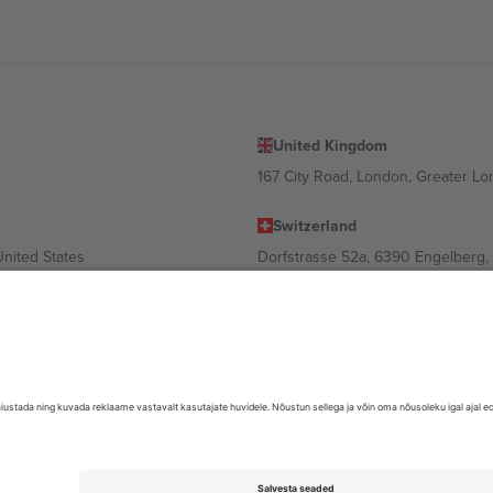
United Kingdom
167 City Road, London, Greater L
Switzerland
United States
Dorfstrasse 52a, 6390 Engelberg, 
United Arab Emirates
ulgaria
UAE Dubai Silicon Oasis, DDP Buil
 Ciudad de México, CDMX, Mexico
valt asukohast, sündmusest ja/või domeenist. Detailide jaoks vaata konkre