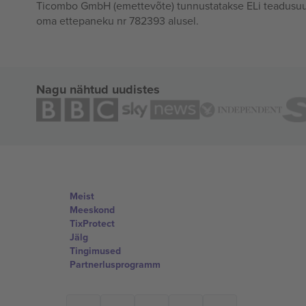
Ticombo GmbH (emettevõte) tunnustatakse ELi teadusuur
oma ettepaneku nr 782393 alusel.
Nagu nähtud uudistes
Meist
Meeskond
TixProtect
Jälg
Tingimused
Partnerlusprogramm