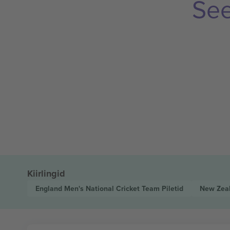
See
Kiirlingid
England Men's National Cricket Team
Piletid
New Zeal