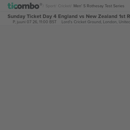
Sport
Cricket
Men' S Rothesay Test Series
Sunday Ticket Day 4 England vs New Zealand 1st Ro
P, juuni 07 26, 11:00 BST
Lord's Cricket Ground,
London, Unite