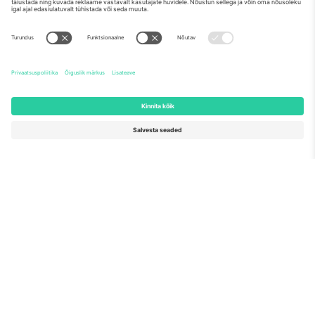
Meist
Ettevõtte teenused
Meeskond
KKK
TixProtect
Kuidas see töötab
Jälg
Hotellid
Tingimused
Jalgpalli MM-i keskus
Partnerlusprogramm
Võtke meiega ühendust
Kontorid ja tugi
Germany
United Kingdom
Unter den Linden 24, 10117
167 City Road, London, Greater
Berlin, Germany
London, EC1V 1AW, United