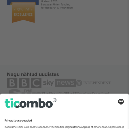
Nagu nähtud uudistes