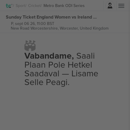
Logi sisse
Sport
Cricket
Metro Bank ODI Series
Sunday Ticket England Women vs Ireland Women 3rd Metro Bank ODI Series piletid
P, sept 06 26, 11:00 BST
New Road Worcestershire,
Worcester, United Kingdom
Vabandame,
Saali
Plaan Pole Hetkel
Saadaval — Lisame
Selle Peagi.