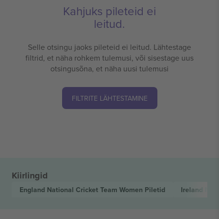
Kahjuks pileteid ei
leitud.
Selle otsingu jaoks pileteid ei leitud. Lähtestage
filtrid, et näha rohkem tulemusi, või sisestage uus
otsingusõna, et näha uusi tulemusi
FILTRITE LÄHTESTAMINE
Kiirlingid
England National Cricket Team Women
Piletid
Ireland Nat