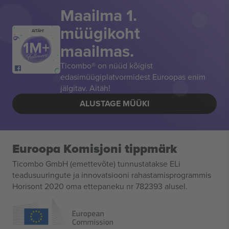
Maailma 1.
müügikoht
AITÄH!
maailmas.
Ticombo® on nüüd kõigist
edasimüügiplatvormidest Euroopas enim
jälgitav. Aitäh!
ALUSTAGE MÜÜKI
Euroopa Komisjoni tippmärk
Ticombo GmbH (emettevõte) tunnustatakse ELi
teadusuuringute ja innovatsiooni rahastamisprogrammis
Horisont 2020 oma ettepaneku nr 782393 alusel.