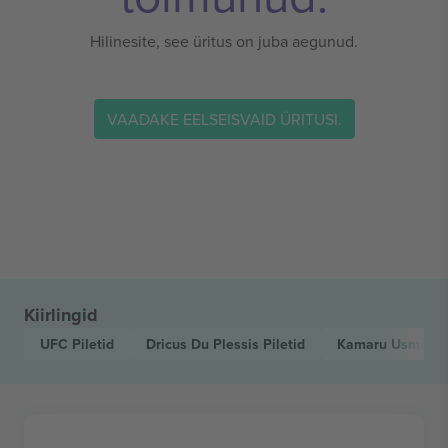
Hilinesite, see üritus on juba aegunud.
VAADAKE EELSEISVAID ÜRITUSI.
Kiirlingid
UFC
Piletid
Dricus Du Plessis
Piletid
Kamaru Usman
P