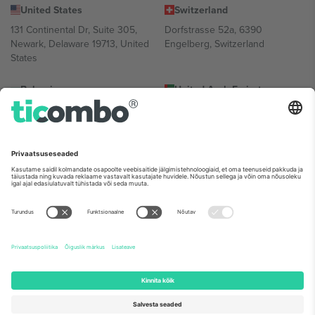
United States
Switzerland
131 Continental Dr, Suite 305,
Dorfstrasse 52a, 6390
Newark, Delaware 19713, United
Engelberg, Switzerland
States
Bulgaria
United Arab Emirates
Regus Sofia City West, bul
UAE Dubai Silicon Oasis, DDP
Totleben 53-55, 1606 Sofia,
Building A1, Office 302, Dubai,
Bulgaria
United Arab Emirates
Mexico
Av Chapultepec 360, Roma
Norte, Cuauhtémoc, 06700
Ciudad de México, CDMX,
Mexico
Platvormi pakkuja juriidiline isik võib varieeruda sõltuvalt asukohast,
sündmusest ja/või domeenist. Detailide jaoks vaata konkreetse
sündmuse lehte, impressumit ja tingimusi.,
Jälg
ja
Tingimused.
©
2026 Ticombo. Kõik õigused kaitstud.