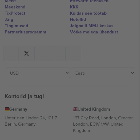
Meist
Ettevõtte teenused
Meeskond
KKK
TixProtect
Kuidas see töötab
Jälg
Hotellid
Tingimused
Jalgpalli MM-i keskus
Partnerlusprogramm
Võtke meiega ühendust
Kontorid ja tugi
Germany
United Kingdom
Unter den Linden 24, 10117
167 City Road, London, Greater
Berlin, Germany
London, EC1V 1AW, United
Kingdom