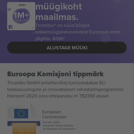
müügikoht
AITÄH!
maailmas.
Ticombo® on nüüd kõigist
edasimüügiplatvormidest Euroopas enim
jälgitav. Aitäh!
ALUSTAGE MÜÜKI
Euroopa Komisjoni tippmärk
Ticombo GmbH (emettevõte) tunnustatakse ELi
teadusuuringute ja innovatsiooni rahastamisprogrammis
Horisont 2020 oma ettepaneku nr 782393 alusel.