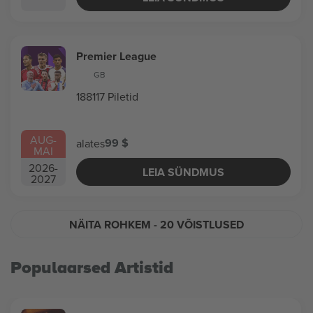
Premier League
GB
188117 Piletid
AUG
-
99 $
alates
MAI
2026
-
LEIA SÜNDMUS
2027
NÄITA ROHKEM
- 20 VÕISTLUSED
Populaarsed Artistid