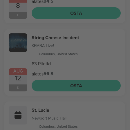
84 $
alates
8
OSTA
L
String Cheese Incident
KEMBA Live!
Columbus, United States
63 Piletid
AUG
56 $
alates
12
OSTA
K
St. Lucia
Newport Music Hall
Columbus, United States