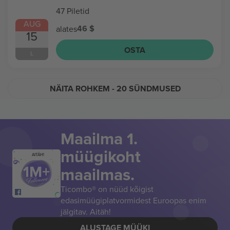
47 Piletid
AUG
46 $
alates
15
OSTA
L
NÄITA ROHKEM
- 20 SÜNDMUSED
Maailma 1.
müügikoht
AITÄH!
maailmas.
Ticombo® on nüüd kõigist
edasimüügiplatvormidest Euroopas enim
jälgitav. Aitäh!
ALUSTAGE MÜÜKI