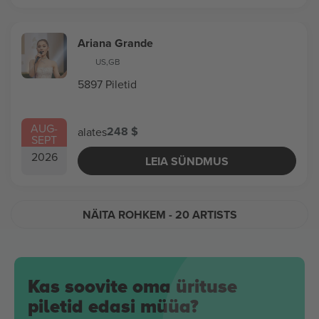
Ariana Grande
US
,
GB
5897 Piletid
AUG
-
248 $
alates
SEPT
2026
LEIA SÜNDMUS
NÄITA ROHKEM
- 20 ARTISTS
Kas soovite oma ürituse
piletid edasi müüa?