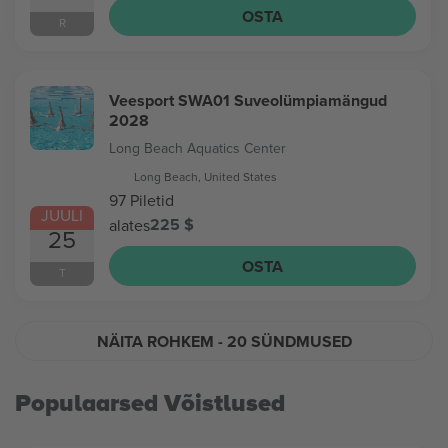
OSTA
R
Veesport SWA01 Suveolümpiamängud
2028
Long Beach Aquatics Center
Long Beach, United States
97 Piletid
JUULI
225 $
alates
25
OSTA
T
NÄITA ROHKEM
- 20 SÜNDMUSED
Populaarsed Võistlused