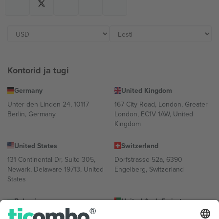
Kontorid ja tugi
Germany
United Kingdom
Unter den Linden 24, 10117
167 City Road, London, Greater
Berlin, Germany
London, EC1V 1AW, United
Kingdom
United States
Switzerland
131 Continental Dr, Suite 305,
Dorfstrasse 52a, 6390
Newark, Delaware 19713, United
Engelberg, Switzerland
States
Bulgaria
United Arab Emirates
Regus Sofia City West, bul
UAE Dubai Silicon Oasis, DDP