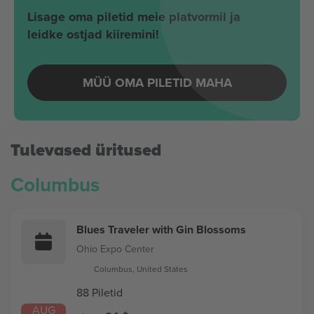
Lisage oma piletid meie platvormil ja
leidke ostjad kiiremini!
MÜÜ OMA PILETID MAHA
Tulevased üritused
Columbus
Blues Traveler with Gin Blossoms
Ohio Expo Center
Columbus, United States
88 Piletid
AUG