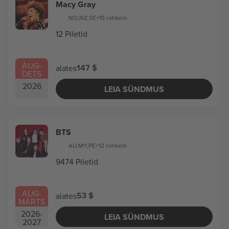
Macy Gray
NO
,
NZ
,
SE
+15 rohkem
12 Piletid
AUG
-
147 $
alates
DETS
2026
LEIA SÜNDMUS
BTS
AU
,
MY
,
PE
+12 rohkem
9474 Piletid
AUG
-
53 $
alates
MÄRTS
2026
-
LEIA SÜNDMUS
2027