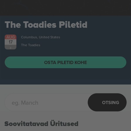
The Toadies
Piletid
AUG
Columbus, United States
17
The Toadies
E
OSTA PILETID KOHE
OTSING
Soovitatavad Üritused