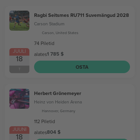
Ragbi Seitsmes RU711 Suvemängud 2028
Carson Stadium
Carson, United States
74 Piletid
JUULI
1 785 $
alates
18
OSTA
T
Herbert Grönemeyer
Heinz von Heiden Arena
Hannover, Germany
112 Piletid
JUUNI
804 $
alates
18