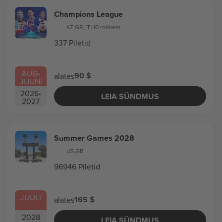
Champions League
KZ
,
GR
,
LT
+10 rohkem
337 Piletid
AUG
-
90 $
alates
JUUNI
2026
-
LEIA SÜNDMUS
2027
Summer Games 2028
US
,
GB
96946 Piletid
JUULI
165 $
alates
2028
LEIA SÜNDMUS