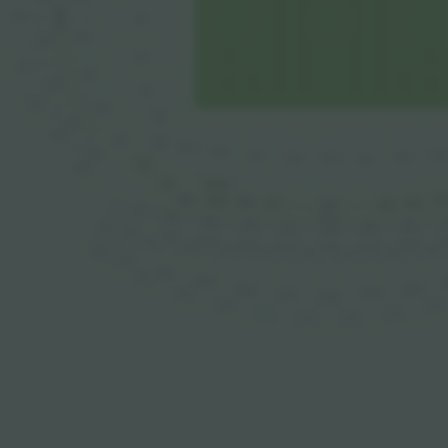
32-99
417
114
216
316
113
416
215
315
112
415
214
111
314
414
110
213
109
108
313
102
107
103
106
105
104
212
413
211
450 $
210
209
20
208
204
207
205
206
311
312
310
309
3
AFORD VIP
308
304
305
307
412
306
411
410
4
409
404
410B
408
407
406
405
409B
512
403B
408B
407B
404B
406B
405B
511
510
509
510B
504
508
505
507
509B
506
508B
503B
507B
504B
506B
505B