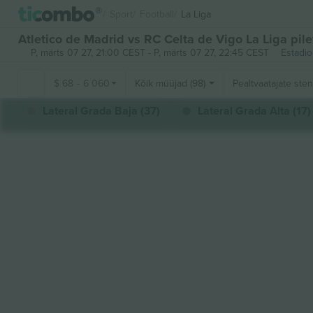
Sport
Football
La Liga
Atletico de Madrid vs RC Celta de Vigo La Liga pile
P, märts 07 27, 21:00 CEST
-
P, märts 07 27, 22:45 CEST
Estadio
$
68
-
6 060
Kõik müüjad (98)
Pealtvaatajate ste
Lateral Grada Baja (37)
Lateral Grada Alta (17)