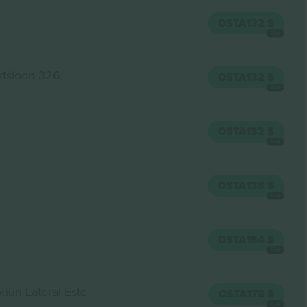
OSTA
132 $
IGA
ktsioon 326
OSTA
132 $
IGA
OSTA
132 $
IGA
OSTA
138 $
IGA
OSTA
154 $
IGA
büün Lateral Este
OSTA
178 $
IGA