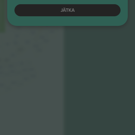
Ärimüüja
E-pilet
32-99
435
130
Kodufännid
JÄTKA
236
336
131
436
237
337
132
437
238
133
338
438
100
239
101
339
200
439
201
202
3
300
301
302
03
400
401
402
03
401B
402B
500
501
502
501B
503
502B