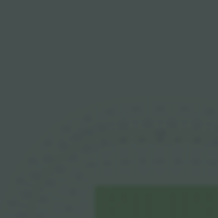
426
425
427
428
424
423
326
325
327
324
422
323
322B
32-99
322
226
225
227
228
224
22
223
421
321
222
221
320
420
121
122
123
124
120
125
119
118
220
319
117
419
219
116
318
218
418
115
317
217