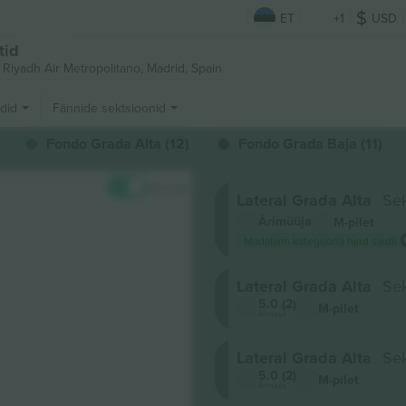
ET
+1
USD
tid
 Riyadh Air Metropolitano,
Madrid, Spain
ndid
Fännide sektsioonid
Fondo Grada Alta (12)
Fondo Grada Baja (11)
Hinnad
Lateral Grada Alta
Se
Ärimüüja
M-pilet
Madalaim kategooria hind saidil
Lateral Grada Alta
Se
5.0 (2)
M-pilet
Ärimüüja
Lateral Grada Alta
Se
5.0 (2)
M-pilet
Ärimüüja