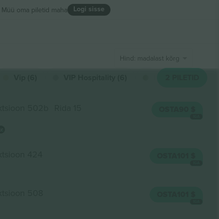
Logi sisse
Müü oma piletid maha
Hind: madalast kõrgeni
Vip (6)
VIP Hospitality (6)
Palcos (3)
2
PILETID
ktsioon 502b
Rida 15
OSTA
90 $
IGA
ktsioon 424
OSTA
101 $
IGA
ktsioon 508
OSTA
101 $
IGA