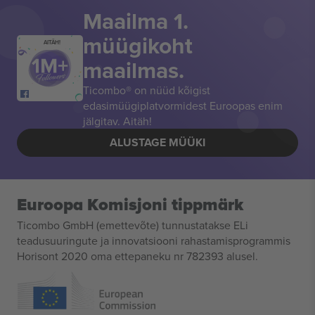
Maailma 1.
müügikoht
AITÄH!
maailmas.
Ticombo® on nüüd kõigist
edasimüügiplatvormidest Euroopas enim
jälgitav. Aitäh!
ALUSTAGE MÜÜKI
Euroopa Komisjoni tippmärk
Ticombo GmbH (emettevõte) tunnustatakse ELi
teadusuuringute ja innovatsiooni rahastamisprogrammis
Horisont 2020 oma ettepaneku nr 782393 alusel.