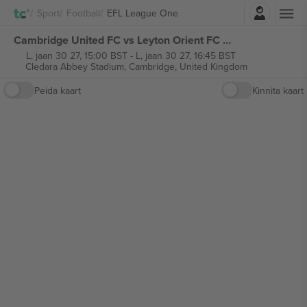
Logi sisse
Sport
Football
EFL League One
Cambridge United FC vs Leyton Orient FC EFL League One piletid
L, jaan 30 27, 15:00 BST
-
L, jaan 30 27, 16:45 BST
Cledara Abbey Stadium,
Cambridge, United Kingdom
Peida kaart
Kinnita kaart