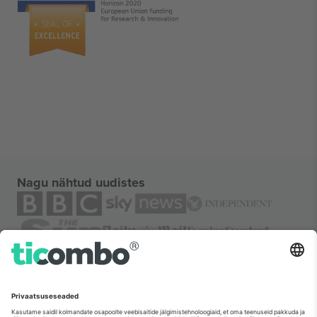
Nagu nähtud uudistes