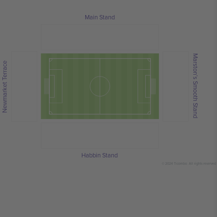
Main Stand
Marston’s Smooth Stand
Newmarket Terrace
Habbin Stand
© 2024 Ticombo. All rights reserved