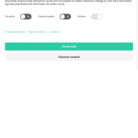
Meist
Ettevõtte teenused
Meeskond
KKK
TixProtect
Kuidas see töötab
Jälg
Hotellid
Tingimused
Jalgpalli MM-i keskus
Partnerlusprogramm
Võtke meiega ühendust
Kontorid ja tugi
Germany
United Kingdom
Unter den Linden 24, 10117
167 City Road, London, Greater
Berlin, Germany
London, EC1V 1AW, United