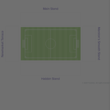
Main Stand
Marston’s Smooth Stand
Newmarket Terrace
Habbin Stand
© 2024 Ticombo. All rights reserved