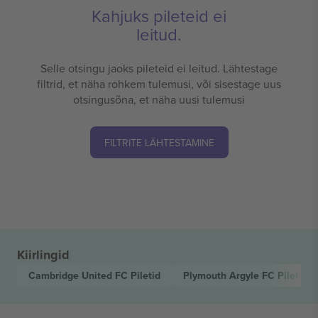
Kahjuks pileteid ei
leitud.
Selle otsingu jaoks pileteid ei leitud. Lähtestage
filtrid, et näha rohkem tulemusi, või sisestage uus
otsingusõna, et näha uusi tulemusi
FILTRITE LÄHTESTAMINE
Kiirlingid
Cambridge United FC
Piletid
Plymouth Argyle FC
Piletid