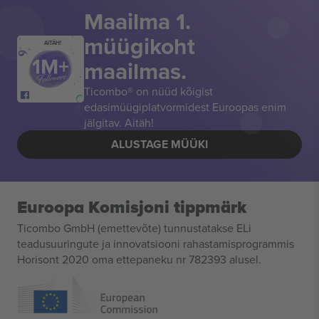
Maailma 1.
müügikoht
AITÄH!
maailmas.
Ticombo® on nüüd kõigist
edasimüügiplatvormidest Euroopas enim
jälgitav. Aitäh!
ALUSTAGE MÜÜKI
Euroopa Komisjoni tippmärk
Ticombo GmbH (emettevõte) tunnustatakse ELi
teadusuuringute ja innovatsiooni rahastamisprogrammis
Horisont 2020 oma ettepaneku nr 782393 alusel.