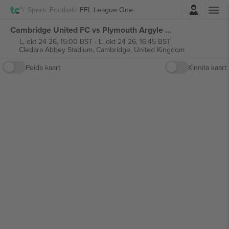
Logi sisse
Sport
Football
EFL League One
Cambridge United FC vs Plymouth Argyle FC EFL League One piletid
L, okt 24 26, 15:00 BST
-
L, okt 24 26, 16:45 BST
Cledara Abbey Stadium,
Cambridge, United Kingdom
Peida kaart
Kinnita kaart