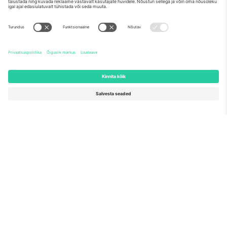
Meist
Ettevõtte teenused
Meeskond
KKK
TixProtect
Kuidas see töötab
Jälg
Hotellid
Tingimused
Jalgpalli MM-i keskus
Partnerlusprogramm
Võtke meiega ühendust
Kontorid ja tugi
Germany
United Kingdom
Unter den Linden 24, 10117
167 City Road, London, Greater
Berlin, Germany
London, EC1V 1AW, United