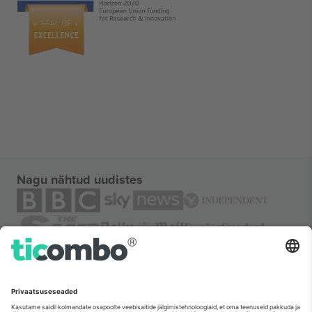
Nagu nähtud uudistes