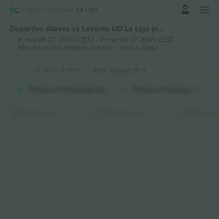
Logi sisse
Sport
Football
La Liga
Deportivo Alaves vs Levante UD La Liga piletid
P, mai 09 27, 20:00 CEST
-
P, mai 09 27, 21:45 CEST
Mendizorrotza Stadium,
Gasteiz / Vitoria, Spain
€
202
-
1 091
Kõik müüjad (9)
Tribuna Preferente (6)
Tribuna Principal (2)
Peida kaart
Kinnita kaart
Hinnad