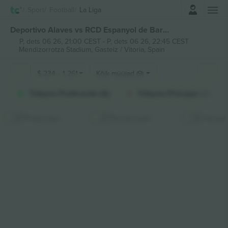
Logi sisse
Sport
Football
La Liga
Deportivo Alaves vs RCD Espanyol de Barcelona La Liga piletid
P, dets 06 26, 21:00 CEST
-
P, dets 06 26, 22:45 CEST
Mendizorrotza Stadium,
Gasteiz / Vitoria, Spain
$
234
-
1 261
Kõik müüjad (9)
Tribuna Preferente (6)
Tribuna Principal (2)
Peida kaart
Kinnita kaart
Hinnad