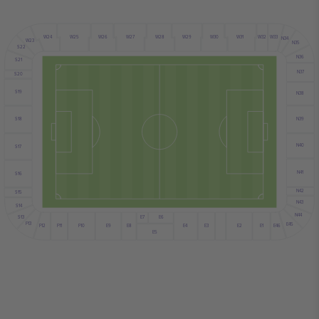
W30
W27
W29
W31
W32
W24
W26
W28
W25
W33
N34
W23
N35
S22
N36
S21
N37
S20
S19
N38
N39
S18
N40
S17
N41
S16
N42
S15
N43
S14
N44
S13
E6
E7
F13
E45
F12
E9
E4
E2
E8
E3
F10
E1
F11
E46
E5