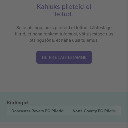
Kahjuks pileteid ei
leitud.
Selle otsingu jaoks pileteid ei leitud. Lähtestage
filtrid, et näha rohkem tulemusi, või sisestage uus
otsingusõna, et näha uusi tulemusi
FILTRITE LÄHTESTAMINE
Kiirlingid
Doncaster Rovers FC
Piletid
Notts County FC
Piletid
E