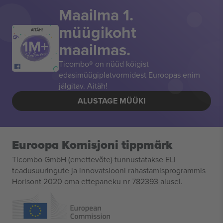
Maailma 1.
müügikoht
AITÄH!
maailmas.
Ticombo® on nüüd kõigist
edasimüügiplatvormidest Euroopas enim
jälgitav. Aitäh!
ALUSTAGE MÜÜKI
Euroopa Komisjoni tippmärk
Ticombo GmbH (emettevõte) tunnustatakse ELi
teadusuuringute ja innovatsiooni rahastamisprogrammis
Horisont 2020 oma ettepaneku nr 782393 alusel.