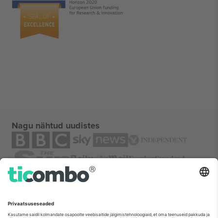
Nagu nähtud uudistes