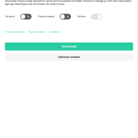
Meist
Ettevõtte teenused
Meeskond
KKK
TixProtect
Kuidas see töötab
Jälg
Hotellid
Tingimused
Jalgpalli MM-i keskus
Partnerlusprogramm
Võtke meiega ühendust
Kontorid ja tugi
Germany
United Kingdom
Unter den Linden 24, 10117
167 City Road, London, Greater
Berlin, Germany
London, EC1V 1AW, United