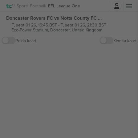
Logi sisse
Sport
Football
EFL League One
Doncaster Rovers FC vs Notts County FC EFL League One piletid
T, sept 01 26, 19:45 BST
-
T, sept 01 26, 21:30 BST
Eco-Power Stadium,
Doncaster, United Kingdom
Peida kaart
Kinnita kaart