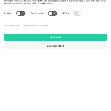
Meist
Ettevõtte teenused
Meeskond
KKK
TixProtect
Kuidas see töötab
Jälg
Hotellid
Tingimused
Jalgpalli MM-i keskus
Partnerlusprogramm
Võtke meiega ühendust
Kontorid ja tugi
Germany
United Kingdom
Unter den Linden 24, 10117
167 City Road, London, Greater
Berlin, Germany
London, EC1V 1AW, United