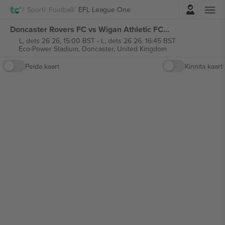
Logi sisse
Sport
Football
EFL League One
Doncaster Rovers FC vs Wigan Athletic FC EFL League One piletid
L, dets 26 26, 15:00 BST
-
L, dets 26 26, 16:45 BST
Eco-Power Stadium,
Doncaster, United Kingdom
Peida kaart
Kinnita kaart