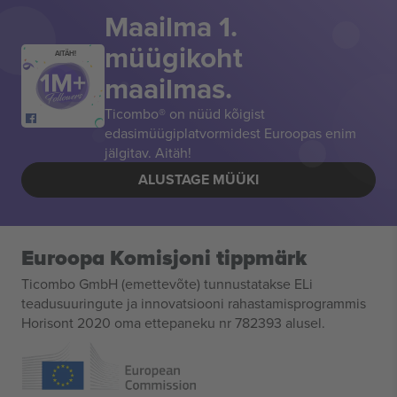
Maailma 1.
müügikoht
AITÄH!
maailmas.
Ticombo® on nüüd kõigist
edasimüügiplatvormidest Euroopas enim
jälgitav. Aitäh!
ALUSTAGE MÜÜKI
Euroopa Komisjoni tippmärk
Ticombo GmbH (emettevõte) tunnustatakse ELi
teadusuuringute ja innovatsiooni rahastamisprogrammis
Horisont 2020 oma ettepaneku nr 782393 alusel.