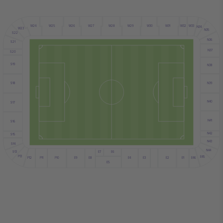
W30
W27
W29
W31
W32
W24
W26
W28
W25
W33
N34
W23
N35
S22
N36
S21
N37
S20
S19
N38
N39
S18
N40
S17
N41
S16
N42
S15
N43
S14
N44
S13
E6
E7
F13
E45
F12
E9
E4
E2
E8
E3
F10
E1
F11
E46
E5