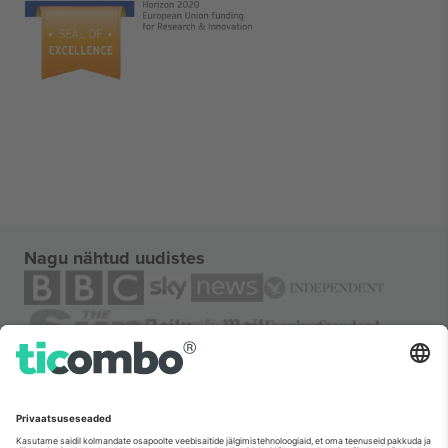
Nagu nähtud uudistes