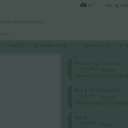
ET
+49
EU
mp Nou,
Barcelona, Spain
onid
Vip (15)
Corner 1 (14)
Tribuna 2 (14)
G
Gol 1
Rida Together
4.9 (15)
M-pilet
Ärimüüja
Madalaim kategooria hind saidil
Gol 2
Rida Together
4.9 (15)
M-pilet
Ärimüüja
Madalaim kategooria hind saidil
Gol 2
5.0 (13)
E-pilet
Ärimüüja