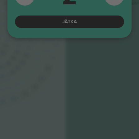
Kodufännid
Madalaim kategoori
348
120
245
439
121
349
246
Tribuna
350
247
440
122
JÄTKA
Ärimüüja
E-pilet
248
351
2
123
Kodufännid
249
441
352
3
250
124
353
125
442
251
354
252
100
355
443
253
356
254
200
01
357
444
358
300
301
445
446
447
400
401