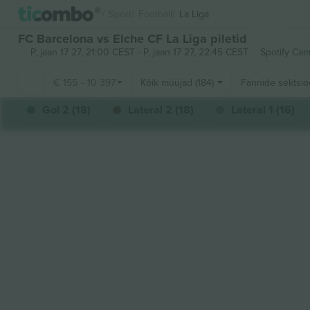
Sport
Football
La Liga
FC Barcelona vs Elche CF La Liga piletid
P, jaan 17 27, 21:00 CEST
-
P, jaan 17 27, 22:45 CEST
Spotify Ca
€
155
-
10 397
Kõik müüjad (184)
Fännide sektsio
Gol 2 (18)
Lateral 2 (18)
Lateral 1 (16)