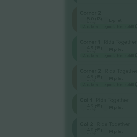
Corner 2
5.0 (13)
E-pilet
Ärimüüja
Madalaim kategooria hind saidil
Corner 1
Rida Together
4.9 (15)
M-pilet
Ärimüüja
Madalaim kategooria hind saidil
Corner 2
Rida Togethe
4.9 (15)
M-pilet
Ärimüüja
Madalaim kategooria hind saidil
Gol 1
Rida Together
4.9 (15)
M-pilet
Ärimüüja
Gol 2
Rida Together
4.9 (15)
M-pilet
Ärimüüja