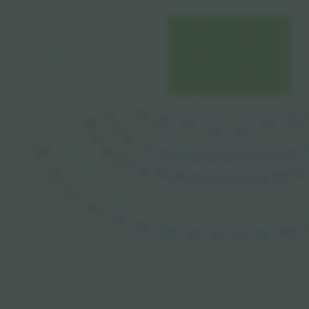
323
222
418
111
322
20
221
321
21
220
110
417
320
219
2
109
218
319
416
2
217
24
318
108
216
415
317
06
02
05
03
04
215
107
106
101
105
102
316
414
214
104
103
315
213
212
2
211
314
413
202
210
203
209
204
208
205
207
000
313
312
311
302
412
310
303
309
304
308
305
307
306
411
410
409
408
407
402
406
403
405
404