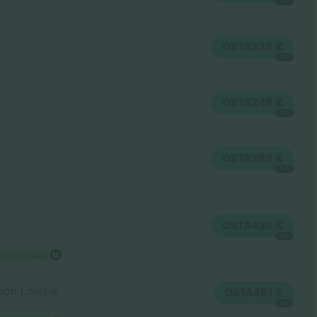
IGA
OSTA
228 €
IGA
OSTA
248 €
IGA
OSTA
389 €
IGA
OSTA
420 €
IGA
a hind saidil
oon Lateral
OSTA
461 €
IGA