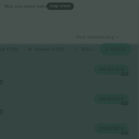
Logi sisse
R
Müü oma piletid maha
Hind: madalast kõrgeni
ol 1 (13)
Corner 2 (13)
Tribuna 1 Central (13)
2
PILETID
OSTA
174 €
IGA
OSTA
174 €
IGA
OSTA
181 €
IGA