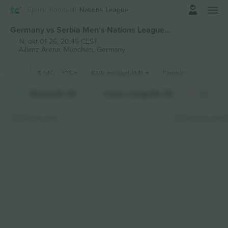
Logi sisse
Sport
Football
Nations League
Germany vs Serbia Men's Nations League piletid
N, okt 01 26, 20:45 CEST
Allianz Arena,
München, Germany
$
145
-
735
Kõik müüjad (44)
Fännide sektsioonid
Shortside (3)
Lower Longside (3)
Longsid
Peida kaart
Kinnita kaart