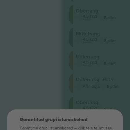
Oberrang
4.5 (22)
E-pilet
Ärimüüja
Mittelrang
4.5 (22)
E-pilet
Ärimüüja
Unterrang
4.5 (22)
E-pilet
Ärimüüja
Unterrang
Rida .
Ärimüüja
E-pilet
Oberrang
4.5 (22)
E-pilet
Ärimüüja
Garantitud grupi istumiskohad
Mittelrang
Garantime grupi istumiskohad – kõik teie tellimuses