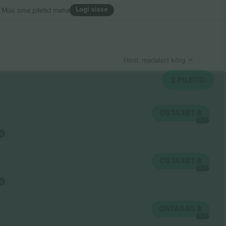
Logi sisse
Müü oma piletid maha
Hind: madalast kõrgeni
2
PILETID
OSTA
387 $
IGA
OSTA
387 $
IGA
OSTA
540 $
IGA