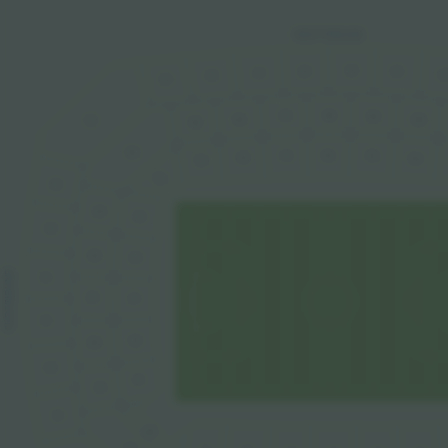
WESTTRIBUNE
18C
18C
19C
17C
20
16C
15C
18B
17B
19B
16B
20B
14C
15B
14B
18A
17A
19A
16A
20A
15A
14A
13C
13B
13A
12C
12B
12A
SUDTRIBUNE
11C
11B
11A
11C
10A
10B
10C
9A
9B
9C
8A
8B