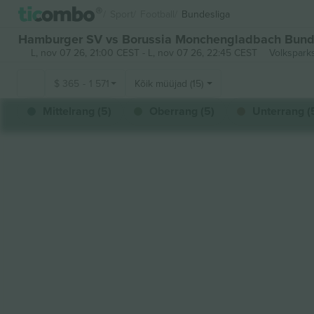
Sport
Football
Bundesliga
Hamburger SV vs Borussia Monchengladbach Bunde
L, nov 07 26, 21:00 CEST
-
L, nov 07 26, 22:45 CEST
Volkspark
$
365
-
1 571
Kõik müüjad (15)
Mittelrang (5)
Oberrang (5)
Unterrang (