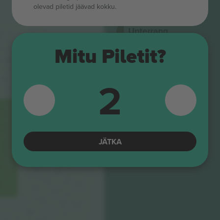
4.5 (22)
E-pilet
olevad piletid jäävad kokku.
Ärimüüja
Unterrang
C
4.5 (22)
21C
E-pilet
Ärimüüja
Mitu Piletit?
22C
21B
2
22B
21A
22A
23C
23B
23A
24C
24B
24A
NORDTRIBUNE
25C
JÄTKA
25B
25A
25C
26A
26B
26C
27A
27B
27C
28A