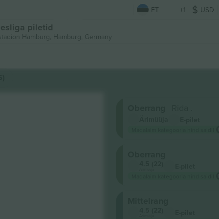
ET
+1
USD
sliga piletid
stadion Hamburg,
Hamburg, Germany
5)
Oberrang
Rida .
Ärimüüja
E-pilet
Madalaim kategooria hind saidil
Oberrang
4.5 (22)
E-pilet
Ärimüüja
Madalaim kategooria hind saidil
Mittelrang
4.5 (22)
E-pilet
Ärimüüja