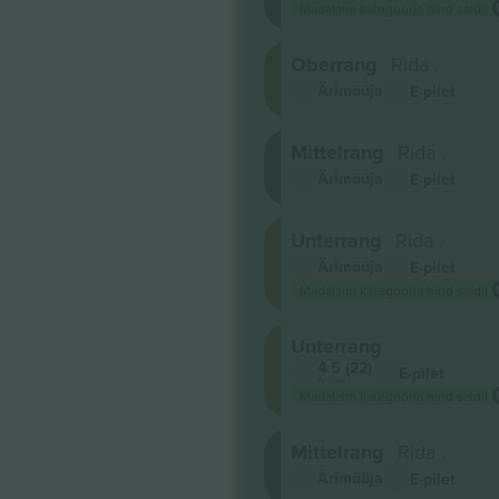
Madalaim kategooria hind saidil
Oberrang
Rida .
Ärimüüja
E-pilet
Mittelrang
Rida .
Ärimüüja
E-pilet
Unterrang
Rida .
Ärimüüja
E-pilet
Madalaim kategooria hind saidil
Unterrang
4.5 (22)
E-pilet
Ärimüüja
Madalaim kategooria hind saidil
Mittelrang
Rida .
Ärimüüja
E-pilet