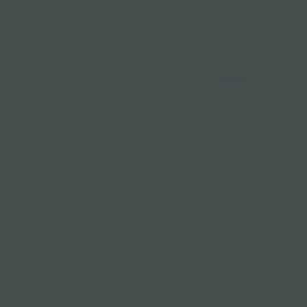
7A
6A
5A
4A
3A
2A
8C
7B
6B
2B
5B
3B
4B
7C
6C
2
5C
3C
4C
4C
OSTTRIBUNE