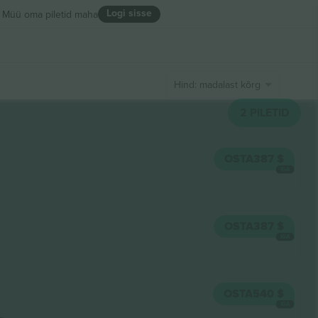
Logi sisse
Müü oma piletid maha
Hind: madalast kõrgeni
2
PILETID
OSTA
387 $
IGA
OSTA
387 $
IGA
OSTA
540 $
IGA