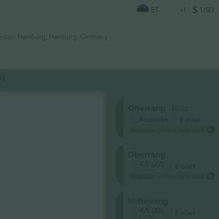
ET
+1
USD
tadion Hamburg,
Hamburg, Germany
5)
Oberrang
Rida .
Ärimüüja
E-pilet
Madalaim ürituse hind saidil
Oberrang
4.5 (22)
E-pilet
Ärimüüja
Madalaim ürituse hind saidil
Mittelrang
4.5 (22)
E-pilet
Ärimüüja