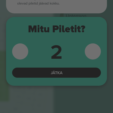
4.5 (22)
E-pilet
olevad piletid jäävad kokku.
Ärimüüja
Unterrang
C
4.5 (22)
21C
E-pilet
Ärimüüja
Mitu Piletit?
22C
21B
2
22B
21A
22A
23C
23B
23A
24C
24B
24A
NORDTRIBUNE
25C
JÄTKA
25B
25A
25C
26A
26B
26C
27A
27B
27C
28A