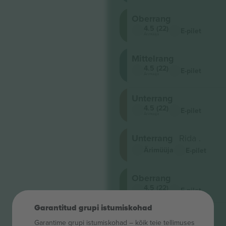
Oberrang
4.5 (22)
E-pilet
Ärimüüja
Mittelrang
4.5 (22)
E-pilet
Ärimüüja
Unterrang
4.5 (22)
E-pilet
Ärimüüja
Unterrang
Rida .
Ärimüüja
E-pilet
Oberrang
4.5 (22)
E-pilet
Ärimüüja
Garantitud grupi istumiskohad
Mittelrang
Garantime grupi istumiskohad – kõik teie tellimuses