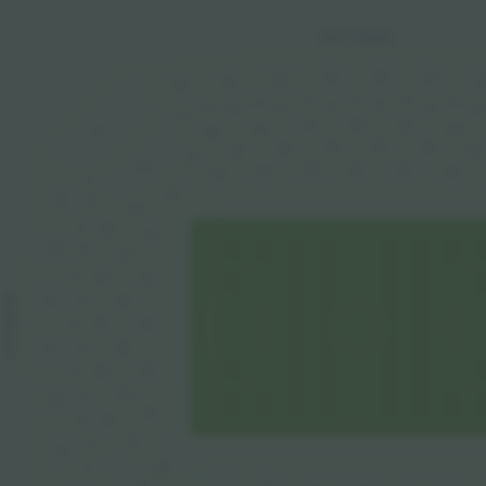
WESTTRIBUNE
18C
18C
19C
17C
20
16C
15C
18B
17B
19B
16B
20B
14C
15B
14B
18A
17A
19A
16A
20A
15A
14A
13C
13B
13A
12C
12B
12A
SUDTRIBUNE
11C
11B
11A
11C
10A
10B
10C
9A
9B
9C
8A
8B