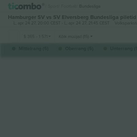
Sport
Football
Bundesliga
Hamburger SV vs SV Elversberg Bundesliga piletid
L, apr 24 27, 20:00 CEST
-
L, apr 24 27, 21:45 CEST
Volksparks
$
365
-
1 571
Kõik müüjad (15)
Mittelrang (5)
Oberrang (5)
Unterrang (