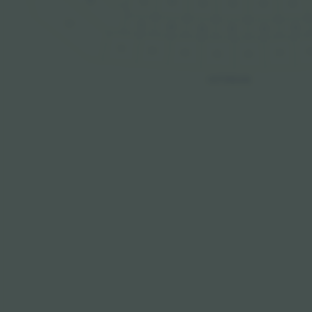
7A
6A
5A
4A
3A
2A
8C
7B
6B
2B
5B
3B
4B
7C
6C
2
5C
3C
4C
4C
OSTTRIBUNE