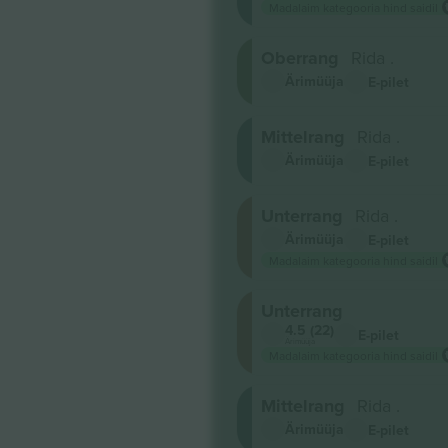
Madalaim kategooria hind saidil
Oberrang
Rida .
Ärimüüja
E-pilet
Mittelrang
Rida .
Ärimüüja
E-pilet
Unterrang
Rida .
Ärimüüja
E-pilet
Madalaim kategooria hind saidil
Unterrang
4.5 (22)
E-pilet
Ärimüüja
Madalaim kategooria hind saidil
Mittelrang
Rida .
Ärimüüja
E-pilet