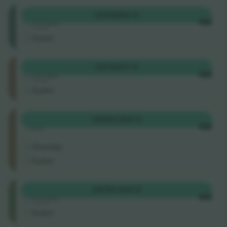
Mittelrang
OSTA
803 €
4.5 (22)
IGA
Ärimüüja
E-pilet
Unterrang
OSTA
937 €
4.5 (22)
IGA
Ärimüüja
E-pilet
Unterrang
OSTA
1 004 €
Rida
IGA
.
Ärimüüja
E-pilet
Oberrang
OSTA
1 004 €
4.5 (22)
IGA
Ärimüüja
E-pilet