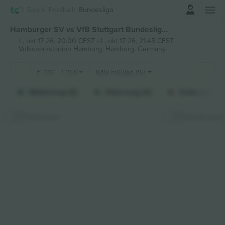
Logi sisse
Sport
Football
Bundesliga
Hamburger SV vs VfB Stuttgart Bundesliga piletid
L, okt 17 26, 20:00 CEST
-
L, okt 17 26, 21:45 CEST
Volksparkstadion Hamburg,
Hamburg, Germany
€
316
-
1 359
Kõik müüjad (15)
Mittelrang (5)
Oberrang (5)
Unterrang (5
Peida kaart
Kinnita kaart