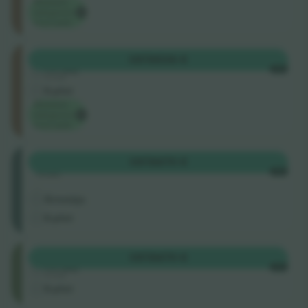
Madalaim
kategooria
hind saidil
Unterrang
OSTA
536 €
4.5 (22)
IGA
Ärimüüja
E-pilet
Madalaim
kategooria
hind saidil
Mittelrang
OSTA
670 €
Rida
IGA
.
Ärimüüja
E-pilet
Oberrang
OSTA
670 €
4.5 (22)
IGA
Ärimüüja
E-pilet