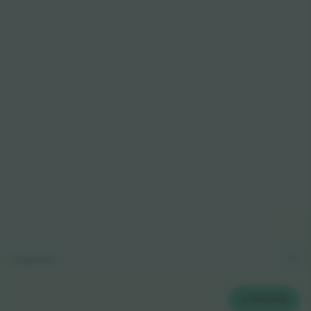
Legenda
2
PILETID