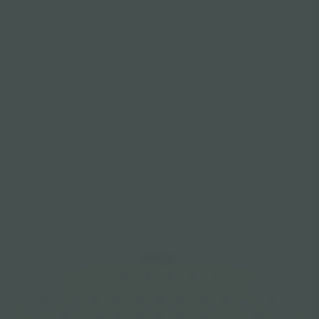
WESTTRIBUNE
18C
18C
19C
17C
20C
16C
21C
15C
18B
17B
19B
16B
20B
14C
22C
15B
21B
14B
22B
18A
17A
19A
16A