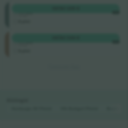
Mittelrang
OSTA
1 205 €
4.5 (22)
IGA
Ärimüüja
E-pilet
Unterrang
OSTA
1 339 €
4.5 (22)
IGA
Ärimüüja
E-pilet
Tulemuste lõpp
Kiirlingid
Hamburger SV
Piletid
Vfb Stuttgart
Piletid
Bundeslig