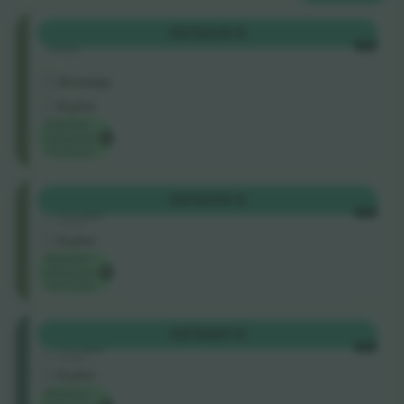
Oberrang
OSTA
335 €
Rida
IGA
.
Ärimüüja
E-pilet
Madalaim
kategooria
hind saidil
Oberrang
OSTA
335 €
4.5 (22)
IGA
Ärimüüja
E-pilet
Madalaim
kategooria
hind saidil
Mittelrang
OSTA
467 €
4.5 (22)
IGA
Ärimüüja
E-pilet
Madalaim