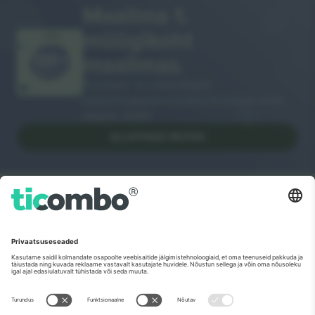
Maailma 1.
müügikoht
AITÄH!
maailmas.
Ticombo® on nüüd kõigist
edasimüügiplatvormidest Euroopas enim
jälgitav. Aitäh!
ALUSTAGE MÜÜKI
Euroopa Komisjoni tippmärk
Ticombo GmbH (emettevõte) tunnustatakse ELi
teadusuuringute ja innovatsiooni rahastamisprogrammis
Horisont 2020 oma ettepaneku nr 782393 alusel.