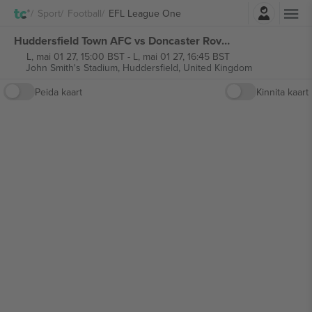
Logi sisse
Sport
Football
EFL League One
Huddersfield Town AFC vs Doncaster Rovers FC EFL League One piletid
L, mai 01 27, 15:00 BST
-
L, mai 01 27, 16:45 BST
John Smith's Stadium,
Huddersfield, United Kingdom
Peida kaart
Kinnita kaart