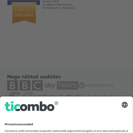
Nagu nähtud uudistes