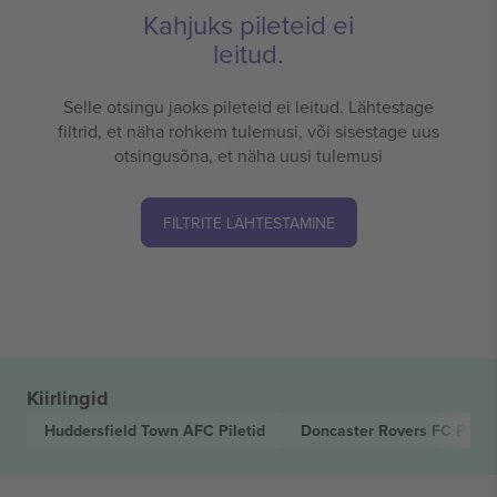
Kahjuks pileteid ei
leitud.
Selle otsingu jaoks pileteid ei leitud. Lähtestage
filtrid, et näha rohkem tulemusi, või sisestage uus
otsingusõna, et näha uusi tulemusi
FILTRITE LÄHTESTAMINE
Kiirlingid
Huddersfield Town AFC
Piletid
Doncaster Rovers FC
Pileti