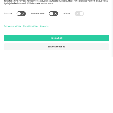
Meist
Ettevõtte teenused
Meeskond
KKK
TixProtect
Kuidas see töötab
Jälg
Hotellid
Tingimused
Jalgpalli MM-i keskus
Partnerlusprogramm
Võtke meiega ühendust
Kontorid ja tugi
Germany
United Kingdom
Unter den Linden 24, 10117
167 City Road, London, Greater
Berlin, Germany
London, EC1V 1AW, United