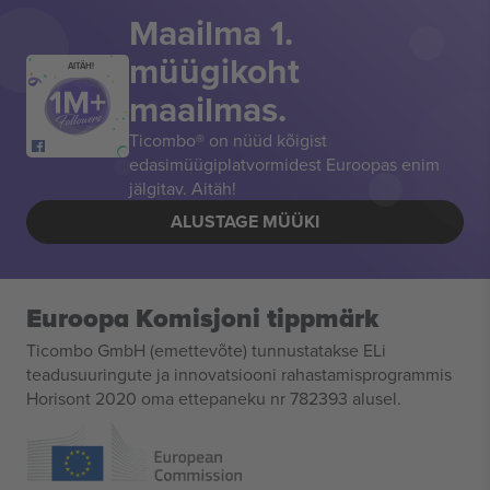
Maailma 1.
müügikoht
AITÄH!
maailmas.
Ticombo® on nüüd kõigist
edasimüügiplatvormidest Euroopas enim
jälgitav. Aitäh!
ALUSTAGE MÜÜKI
Euroopa Komisjoni tippmärk
Ticombo GmbH (emettevõte) tunnustatakse ELi
teadusuuringute ja innovatsiooni rahastamisprogrammis
Horisont 2020 oma ettepaneku nr 782393 alusel.