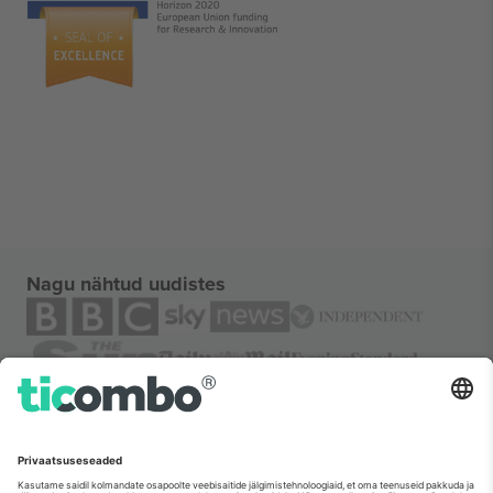
Nagu nähtud uudistes