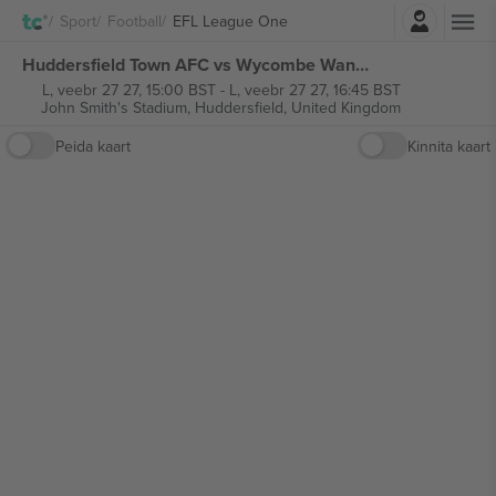
Logi sisse
Sport
Football
EFL League One
Huddersfield Town AFC vs Wycombe Wanderers FC EFL League One piletid
L, veebr 27 27, 15:00 BST
-
L, veebr 27 27, 16:45 BST
John Smith's Stadium,
Huddersfield, United Kingdom
Peida kaart
Kinnita kaart