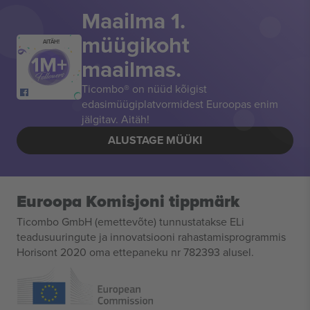
Maailma 1.
müügikoht
AITÄH!
maailmas.
Ticombo® on nüüd kõigist
edasimüügiplatvormidest Euroopas enim
jälgitav. Aitäh!
ALUSTAGE MÜÜKI
Euroopa Komisjoni tippmärk
Ticombo GmbH (emettevõte) tunnustatakse ELi
teadusuuringute ja innovatsiooni rahastamisprogrammis
Horisont 2020 oma ettepaneku nr 782393 alusel.