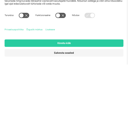
Meist
Ettevõtte teenused
Meeskond
KKK
TixProtect
Kuidas see töötab
Jälg
Hotellid
Tingimused
Jalgpalli MM-i keskus
Partnerlusprogramm
Võtke meiega ühendust
Kontorid ja tugi
Germany
United Kingdom
Unter den Linden 24, 10117
167 City Road, London, Greater
Berlin, Germany
London, EC1V 1AW, United