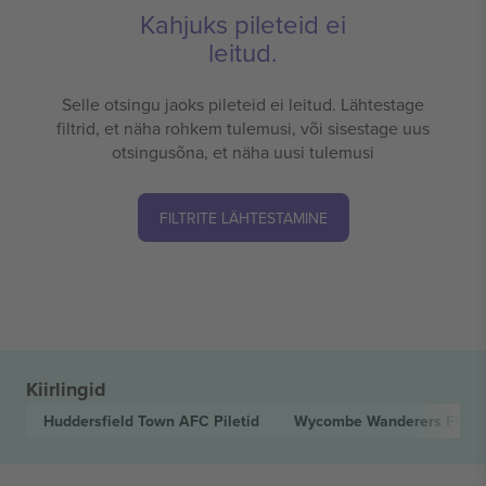
Kahjuks pileteid ei
leitud.
Selle otsingu jaoks pileteid ei leitud. Lähtestage
filtrid, et näha rohkem tulemusi, või sisestage uus
otsingusõna, et näha uusi tulemusi
FILTRITE LÄHTESTAMINE
Kiirlingid
Huddersfield Town AFC
Piletid
Wycombe Wanderers FC
Pi